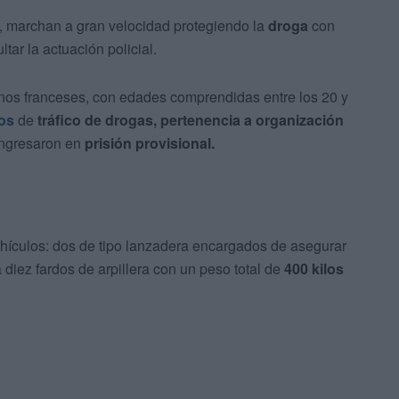
n, marchan a gran velocidad protegiendo la
droga
con
tar la actuación policial.
nos franceses, con edades comprendidas entre los 20 y
tos
de
tráfico de drogas, pertenencia a organización
 ingresaron en
prisión provisional.
ehículos: dos de tipo lanzadera encargados de asegurar
 diez fardos de arpillera con un peso total de
400 kilos