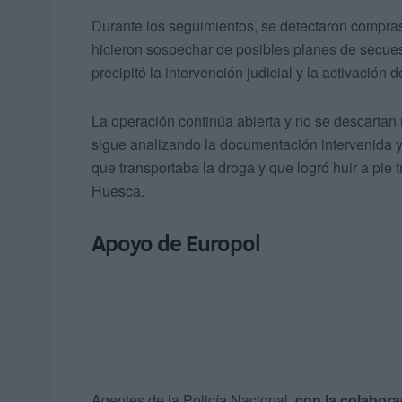
Durante los seguimientos, se detectaron compras
hicieron sospechar de posibles planes de secuest
precipitó la intervención judicial y la activación 
La operación continúa abierta y no se descartan
sigue analizando la documentación intervenida y s
que transportaba la droga y que logró huir a pie 
Huesca.
Apoyo de Europol
Agentes de la Policía Nacional,
con la colabor