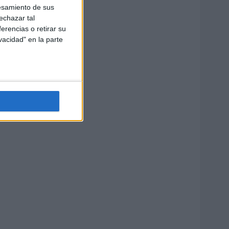
esamiento de sus
echazar tal
erencias o retirar su
vacidad" en la parte