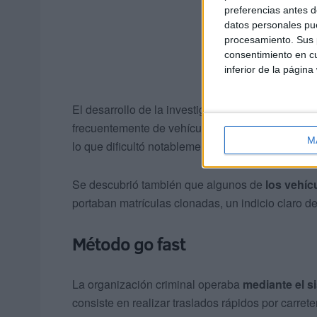
preferencias antes d
datos personales pue
procesamiento. Sus p
consentimiento en cu
inferior de la página
El desarrollo de la investigación se caracterizó
frecuentemente de vehículos y
se desplazaban 
M
lo que dificultó notablemente su seguimiento.
Se descubrió también que algunos de
los vehíc
portaban matrículas clonadas, un indicio claro de
Método go fast
La organización criminal operaba
mediante el s
consiste en realizar traslados rápidos por carret