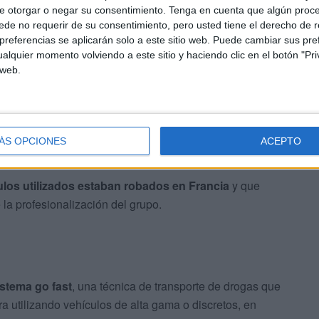
e otorgar o negar su consentimiento.
Tenga en cuenta que algún proc
de no requerir de su consentimiento, pero usted tiene el derecho de r
referencias se aplicarán solo a este sitio web. Puede cambiar sus pref
alquier momento volviendo a este sitio y haciendo clic en el botón "Pri
 web.
 por la alta movilidad de los sospechosos, que cambiaban
de forma habitual entre España, Marruecos y Francia
,
ÁS OPCIONES
ACEPTO
ulos utilizados estaban robados en Francia
y que
 la profesionalización del grupo.
istema go fast
, una técnica de transporte de drogas que
era utilizando vehículos de alta gama o discretos, en