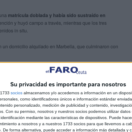
 una
matrícula doblada y había sido sustraído en
vención y huyó campo a través, mientras que los tres
nidos in situ.
n un domicilio alquilado en Marbella, que culminaron con
Su privacidad es importante para nosotros
 cuando los investigadores detectaron la presencia de
s 1733
socios
almacenamos y/o accedemos a información en un disposit
áfico de drogas en la Costa del Sol.
sonales, como identificadores únicos e información estándar enviada 
ntenido personalizado, medición de publicidad y contenido, investigaci
 discreta que permitió constatar que los integrantes de la
os.
Con su permiso, nosotros y nuestros socios podemos utilizar datos 
identificación mediante las características de dispositivos. Puede hacer
a alquilar vehículos que luego eran empleados en
ntimiento a nosotros y a nuestros 1733 socios para que llevemos a ca
. De forma alternativa, puede acceder a información más detallada y 