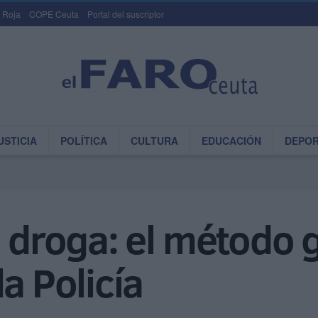
 Roja
COPE Ceuta
Portal del suscriptor
USTICIA
POLÍTICA
CULTURA
EDUCACIÓN
DEPO
 droga: el método g
a Policía