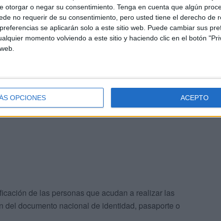
e otorgar o negar su consentimiento.
Tenga en cuenta que algún proc
ograma de examen de aptitud para el ejercicio de la caza
de no requerir de su consentimiento, pero usted tiene el derecho de r
referencias se aplicarán solo a este sitio web. Puede cambiar sus pref
alquier momento volviendo a este sitio y haciendo clic en el botón "Pri
 web.
ÁS OPCIONES
ACEPTO
transferible necesario para la práctica de la caza
.
ificación de las personas que acudan a realizar las
ón del documento nacional de identidad, pasaporte o