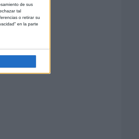
esamiento de sus
echazar tal
erencias o retirar su
vacidad" en la parte