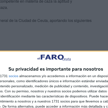
ompetente en materia de caza la aptitud y
caza.
neral de la Ciudad de Ceuta, aportando los siguientes
Su privacidad es importante para nosotros
n estas pruebas, debidamente cumplimentada, que se
Ciudad en el siguiente enlace:
s 1731
socios
almacenamos y/o accedemos a información en un disposit
ador?cmd=tramite&modulo=tramites&tramite=PDAPL.
sonales, como identificadores únicos e información estándar enviada 
ntenido personalizado, medición de publicidad y contenido, investigaci
os.
Con su permiso, nosotros y nuestros socios podemos utilizar datos 
dentidad.
identificación mediante las características de dispositivos. Puede hacer
ntimiento a nosotros y a nuestros 1731 socios para que llevemos a ca
sultarse en el BOCCE de hoy viernes. En la
. De forma alternativa, puede acceder a información más detallada y 