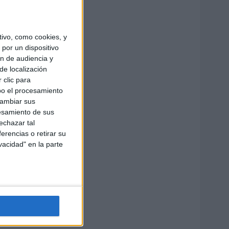
ivo, como cookies, y
por un dispositivo
ón de audiencia y
de localización
 clic para
bo el procesamiento
cambiar sus
esamiento de sus
echazar tal
erencias o retirar su
vacidad" en la parte