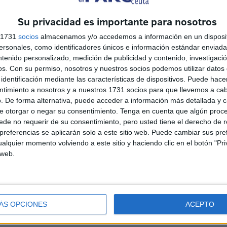
Su privacidad es importante para nosotros
s 1731
socios
almacenamos y/o accedemos a información en un disposit
sonales, como identificadores únicos e información estándar enviada 
ntenido personalizado, medición de publicidad y contenido, investigaci
os.
Con su permiso, nosotros y nuestros socios podemos utilizar datos 
identificación mediante las características de dispositivos. Puede hacer
ntimiento a nosotros y a nuestros 1731 socios para que llevemos a ca
. De forma alternativa, puede acceder a información más detallada y 
La barriada del Príncipe
e otorgar o negar su consentimiento.
Tenga en cuenta que algún proc
Felipe llama a la calma ante
de no requerir de su consentimiento, pero usted tiene el derecho de r
el uso temporal del colegio
referencias se aplicarán solo a este sitio web. Puede cambiar sus pref
alquier momento volviendo a este sitio y haciendo clic en el botón "Pri
para acoger menores
 web.
HACE 38 MINUTOS
Detenido el ‘Pleita’, acusado
de disparar a una menor tras
ÁS OPCIONES
ACEPTO
una discusión vecinal