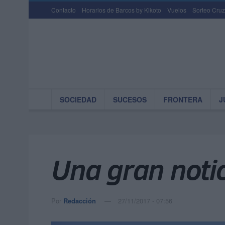
Contacto
Horarios de Barcos by Kikoto
Vuelos
Sorteo Cruz
SOCIEDAD
SUCESOS
FRONTERA
J
Una gran noti
Por
Redacción
27/11/2017 - 07:56