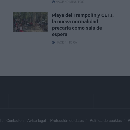
HACE 49 MINUTOS
Playa del Trampolín y CETI,
la nueva normalidad
precaria como sala de
espera
HACE 1 HORA
d
Contacto
Aviso legal – Protección de datos
Política de cookies
P