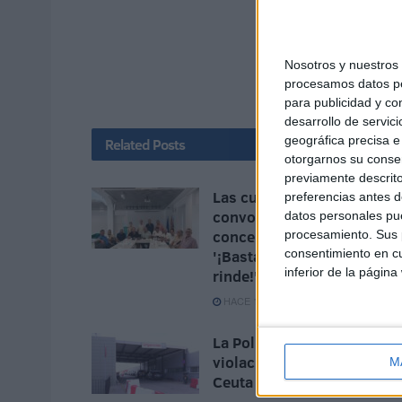
Nosotros y nuestro
procesamos datos per
para publicidad y co
desarrollo de servici
geográfica precisa e 
Related
Posts
otorgarnos su conse
previamente descrito
Las cuatro culturas
preferencias antes d
convocan una
datos personales pue
concentración bajo el lema
procesamiento. Sus p
consentimiento en cu
'¡Basta ya, Ceuta no se
inferior de la página
rinde!'
HACE 17 MINUTOS
La Policía investiga la
violación de una menor en
M
Ceuta