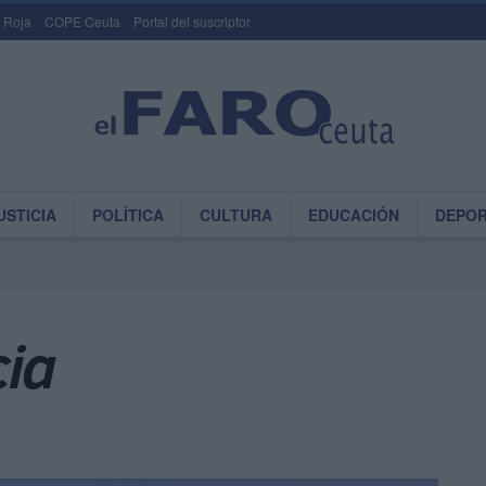
 Roja
COPE Ceuta
Portal del suscriptor
USTICIA
POLÍTICA
CULTURA
EDUCACIÓN
DEPO
cia