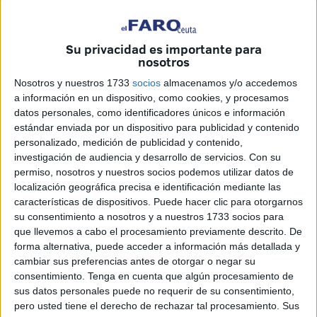
Su privacidad es importante para
Imagen de archivo
nosotros
Nosotros y nuestros 1733
socios
almacenamos y/o accedemos
a información en un dispositivo, como cookies, y procesamos
datos personales, como identificadores únicos e información
La negociación para la actualización del convenio
estándar enviada por un dispositivo para publicidad y contenido
colectivo del sector de la Hostelería de nuestra ciudad
personalizado, medición de publicidad y contenido,
parecía no avanzar hasta que para sorpresa de muchos
investigación de audiencia y desarrollo de servicios.
Con su
permiso, nosotros y nuestros socios podemos utilizar datos de
este jueves los actores encargados de desarrollar las
localización geográfica precisa e identificación mediante las
conversaciones sobre el tema llegaron a un entendimiento.
características de dispositivos. Puede hacer clic para otorgarnos
UGT, CCOO y la Confederación de Empresarios de Ceuta
su consentimiento a nosotros y a nuestros 1733 socios para
lograron acercar posturas y comunicaron en un escrito
que llevemos a cabo el procesamiento previamente descrito. De
forma alternativa, puede acceder a información más detallada y
lanzado a los medios de manera conjunta que habían
cambiar sus preferencias antes de otorgar o negar su
alcanzado un acuerdo para desbloquear la renovación del
consentimiento.
Tenga en cuenta que algún procesamiento de
Convenio Colectivo del sector de Hostelería en la ciudad
sus datos personales puede no requerir de su consentimiento,
autónoma. Un texto que, hay que recordar, fue tratado por
pero usted tiene el derecho de rechazar tal procesamiento. Sus