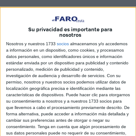
Su privacidad es importante para
nosotros
Nosotros y nuestros 1733
socios
almacenamos y/o accedemos
a información en un dispositivo, como cookies, y procesamos
datos personales, como identificadores únicos e información
estándar enviada por un dispositivo para publicidad y contenido
personalizado, medición de publicidad y contenido,
investigación de audiencia y desarrollo de servicios.
Con su
Asistencia de las administraciones,
permiso, nosotros y nuestros socios podemos utilizar datos de
localización geográfica precisa e identificación mediante las
empresarios y sindicatos
características de dispositivos. Puede hacer clic para otorgarnos
su consentimiento a nosotros y a nuestros 1733 socios para
El Observatorio del Comercio se ha constituido esta
que llevemos a cabo el procesamiento previamente descrito. De
forma alternativa, puede acceder a información más detallada y
mañana con la asistencia de la consejera de Hacienda,
cambiar sus preferencias antes de otorgar o negar su
Economía, Administración Pública y Empleo, Kissy
consentimiento.
Tenga en cuenta que algún procesamiento de
Chandiramani. Junto a ella asistieron representantes de
sus datos personales puede no requerir de su consentimiento,