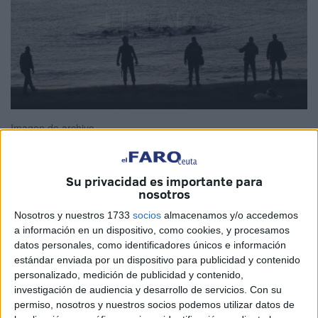
Imagen de archivo
Su privacidad es importante para
nosotros
El Tribunal Constitucional ha admitido a trámite el recurso
contra el archivo de la
causa sobre la tragedia
del
Tarajal
Nosotros y nuestros 1733
socios
almacenamos y/o accedemos
a información en un dispositivo, como cookies, y procesamos
el 6 de febrero de 2014, conocido como el 6F, donde
datos personales, como identificadores únicos e información
perdieron la vida quince inmigrantes subsaharianos
estándar enviada por un dispositivo para publicidad y contenido
cuando intentaban entrar a nado en la ciudad de Ceuta.
personalizado, medición de publicidad y contenido,
investigación de audiencia y desarrollo de servicios.
Con su
La Sección Cuarta de la Sala Segunda ha dictado una
permiso, nosotros y nuestros socios podemos utilizar datos de