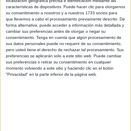
providencia, a la que ha tenido acceso EFE, que admite el
localización geográfica precisa e identificación mediante las
características de dispositivos. Puede hacer clic para otorgarnos
recurso de amparo promovido por la Asociación
su consentimiento a nosotros y a nuestros 1733 socios para
Coordinadora de Barrios para el Seguimiento de Menores
que llevemos a cabo el procesamiento previamente descrito. De
y Jóvenes, la Comisión Española de Ayuda al Refugiado
forma alternativa, puede acceder a información más detallada y
(CEAR) y la Asociación Pro Derechos Humanos de
cambiar sus preferencias antes de otorgar o negar su
España (Apdhe).
consentimiento.
Tenga en cuenta que algún procesamiento de
sus datos personales puede no requerir de su consentimiento,
Los hechos ocurrieron a primeras horas de la mañana del
pero usted tiene el derecho de rechazar tal procesamiento. Sus
preferencias se aplicarán solo a este sitio web. Puede cambiar
6 de febrero de 2014 cuando más de 250 subsaharianos
sus preferencias o retirar su consentimiento en cualquier
intentaron entrar en Ceuta por la playa del Tarajal, y fueron
momento volviendo a este sitio y haciendo clic en el botón
repelidos por los agentes de la
Guardia Civil
, que
"Privacidad" en la parte inferior de la página web.
lanzaron pelotas de goma.
Murieron ahogadas 15 personas en el episodio migratorio
más trágico en la historia de Ceuta. Otros 23 inmigrantes
fueron devueltos "en caliente" a
Marruecos
.
El Juzgado de instrucción número 6 de Ceuta archivó a
finales de octubre de 2019 la causa contra los 16 agentes