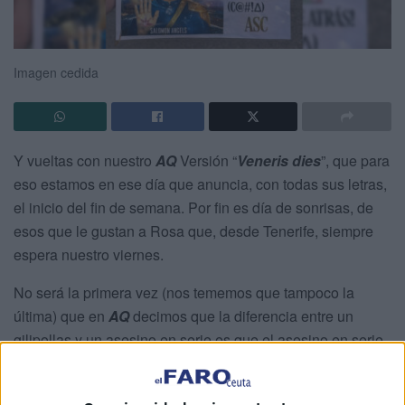
Imagen cedida
Y vueltas con nuestro
AQ
Versión “
Veneris dies
”, que para
eso estamos en ese día que anuncia, con todas sus letras,
el inicio del fin de semana. Por fin es día de sonrisas, de
esos que le gustan a Rosa que, desde Tenerife, siempre
espera nuestro viernes.
No será la primera vez (nos tememos que tampoco la
última) que en
AQ
decimos que la diferencia entre un
gilipollas y un asesino en serie es que el asesino en serie,
a veces, descansa. Con las teorías conspirativas pasa
igual, siempre hay alguien dispuesto a pujar más alto para