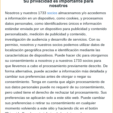
Su privacidad es importante para
ver quien tiene la conspiración más larga. Contra eso hay
nosotros
poco que hacer, salvo reforzar el espíritu crítico y leer.
Nosotros y nuestros 1733
socios
almacenamos y/o accedemos
Tampoco faltará quién asegure que exageramos con
a información en un dispositivo, como cookies, y procesamos
datos personales, como identificadores únicos e información
respecto a este tema, pero para esto sí tenemos remedio:
estándar enviada por un dispositivo para publicidad y contenido
los datos, y a ello vamos.
personalizado, medición de publicidad y contenido,
investigación de audiencia y desarrollo de servicios.
Con su
Para quien crea que las teorías de la conspiración son
permiso, nosotros y nuestros socios podemos utilizar datos de
cosas de hace dos días, lamentamos decirle que vienen
localización geográfica precisa e identificación mediante las
de mucho más atrás. Ejemplo claro de la antigüedad es la
características de dispositivos. Puede hacer clic para otorgarnos
su consentimiento a nosotros y a nuestros 1733 socios para
epidemia de la peste negra. Los judíos son
que llevemos a cabo el procesamiento previamente descrito. De
inmediatamente hechos responsables de la enfermedad
forma alternativa, puede acceder a información más detallada y
que, por otra parte, es transmitida por las ratas, y más
cambiar sus preferencias antes de otorgar o negar su
concretamente por las pulgas. Así, se acusa a los hebreos
consentimiento.
Tenga en cuenta que algún procesamiento de
sus datos personales puede no requerir de su consentimiento,
de envenenar los pozos de agua para contagiar a todo el
pero usted tiene el derecho de rechazar tal procesamiento. Sus
mundo. Obviamente, se les quema en la hoguera por eso
preferencias se aplicarán solo a este sitio web. Puede cambiar
de la purificación.
sus preferencias o retirar su consentimiento en cualquier
momento volviendo a este sitio y haciendo clic en el botón
Más próximos a nosotros tenemos a los clásicos. Hitler