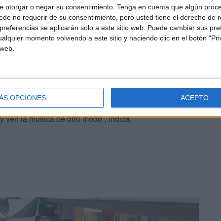
e otorgar o negar su consentimiento.
Tenga en cuenta que algún proc
de no requerir de su consentimiento, pero usted tiene el derecho de r
referencias se aplicarán solo a este sitio web. Puede cambiar sus pref
alquier momento volviendo a este sitio y haciendo clic en el botón "Pri
 web.
estudiantes de Albacete
y, con ellos, la música. Darán
dar un par de ensayos antes de la actuación, una visita al
 almuerzo como una cena.
ÁS OPCIONES
ACEPTO
parando obras muy bonitas”, expresa Huertas. “Así
 ven la música de otro modo”, indica.