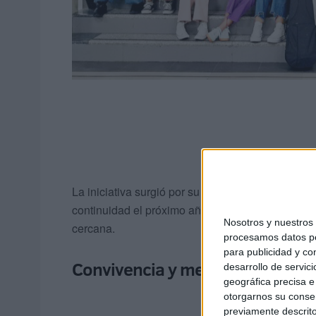
La iniciativa surgió por su amistad con un compa
continuidad el próximo año, pero esta vez tienen
Nosotros y nuestro
cercana.
procesamos datos per
para publicidad y co
Convivencia y melodías
desarrollo de servici
geográfica precisa e 
otorgarnos su conse
previamente descrito