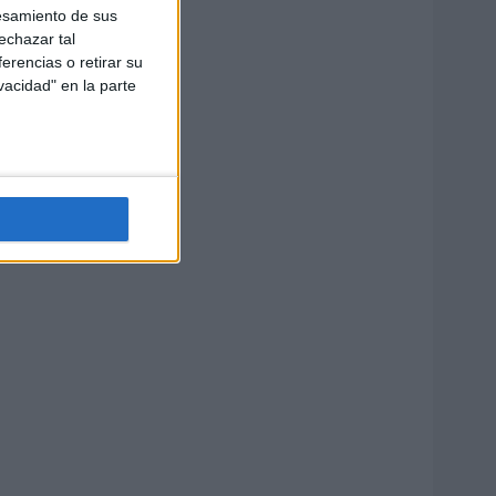
esamiento de sus
echazar tal
erencias o retirar su
vacidad" en la parte