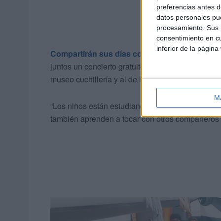
preferencias antes d
datos personales pue
procesamiento. Sus p
consentimiento en cu
inferior de la página
Compartirán sus días con las familias de los 
juntos un concierto gratuito este sábado, sin olvi
museo cuchillería y al de historia, así como un
M
“Los niños están estudiando mucho. Estamos pre
también aprenden a tocar con otros compañeros y