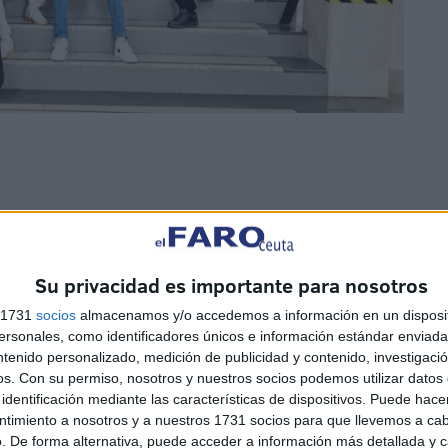
ñero que vive en la ciudad de destino. Pretenden darle
Su privacidad es importante para nosotros
 intención de llevarlo a cabo en una población más
s 1731
socios
almacenamos y/o accedemos a información en un disposit
sonales, como identificadores únicos e información estándar enviada 
ntenido personalizado, medición de publicidad y contenido, investigaci
os.
Con su permiso, nosotros y nuestros socios podemos utilizar datos 
identificación mediante las características de dispositivos. Puede hacer
ntimiento a nosotros y a nuestros 1731 socios para que llevemos a ca
. De forma alternativa, puede acceder a información más detallada y 