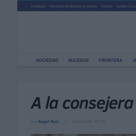
Contacto
Horarios de Barcos by Kikoto
Vuelos
Sorteo Cruz
SOCIEDAD
SUCESOS
FRONTERA
J
A la consejera
Por
Ángel Ruiz
26/02/2026 - 07:22