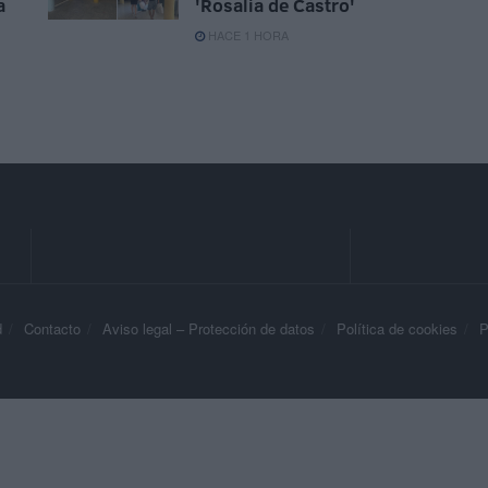
a
'Rosalía de Castro'
HACE 1 HORA
d
Contacto
Aviso legal – Protección de datos
Política de cookies
P