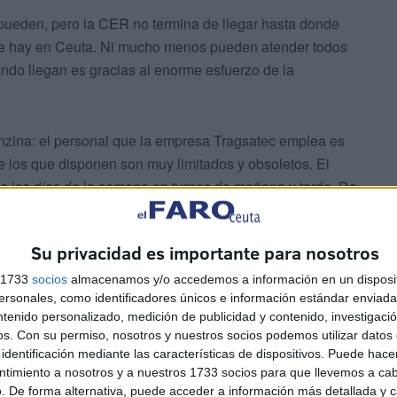
 pueden, pero la CER no termina de llegar hasta donde
que hay en Ceuta. Ni mucho menos pueden atender todos
ando llegan es gracias al enorme esfuerzo de la
nzina: el personal que la empresa Tragsatec emplea es
de los que disponen son muy limitados y obsoletos. El
dos los días de la semana en turnos de mañana y tarde. De
rabajando solo por la mañana. Por no hablar del tiempo
oordinador, etcétera.
Su privacidad es importante para nosotros
s 1733
socios
almacenamos y/o accedemos a información en un disposit
sonales, como identificadores únicos e información estándar enviada 
ntenido personalizado, medición de publicidad y contenido, investigaci
os.
Con su permiso, nosotros y nuestros socios podemos utilizar datos 
identificación mediante las características de dispositivos. Puede hacer
ntimiento a nosotros y a nuestros 1733 socios para que llevemos a ca
je de recurrir a empresas para gestionar un servicio
. De forma alternativa, puede acceder a información más detallada y 