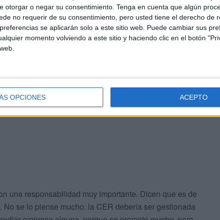
r Animal obliga a prestar, como es la CER. La veterinaria
e otorgar o negar su consentimiento.
Tenga en cuenta que algún proc
de no requerir de su consentimiento, pero usted tiene el derecho de r
inmediatamente a ser empleados públicos, dependiendo
referencias se aplicarán solo a este sitio web. Puede cambiar sus pref
nguna empresa intermediaria. De esta forma se evitaría
alquier momento volviendo a este sitio y haciendo clic en el botón "Pri
 web.
endrían mayor estabilidad, mejor sueldo y mejores medios
a el personal necesario para desarrollar una CER
ndría del material adecuado y actualizado, no el que
ÁS OPCIONES
ACEPTO
con una responsabilidad muy importante. Dicen que es de
aún. No se lo piense mucho: la CER debería ser gestionada
 mediar empresa alguna, porque se promete mucho, pero