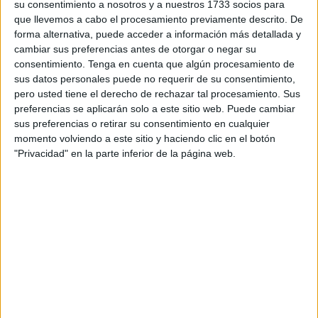
su consentimiento a nosotros y a nuestros 1733 socios para
que llevemos a cabo el procesamiento previamente descrito. De
Si era un tirano, afirmaba el noble, ¿de qué te lamentas?
forma alternativa, puede acceder a información más detallada y
cambiar sus preferencias antes de otorgar o negar su
Otro vendrá, que será peor, contestó la compungida y
consentimiento.
Tenga en cuenta que algún procesamiento de
anciana víctima.
sus datos personales puede no requerir de su consentimiento,
pero usted tiene el derecho de rechazar tal procesamiento. Sus
La imagen de la anciana que lamenta la muerte del tirano
preferencias se aplicarán solo a este sitio web. Puede cambiar
es potente porque capta esa ambivalencia de la sociedad
sus preferencias o retirar su consentimiento en cualquier
momento volviendo a este sitio y haciendo clic en el botón
ante el cambio o la falta de él.
"Privacidad" en la parte inferior de la página web.
La metáfora podría interpretarse sobre la falta de
alternativa política o la desesperanza que se da cuando el
ciclo de regeneración política parece ausente
Transmite la resonancia del pensamiento de Tomás de
Aquino, algo cercano a pasajes sobre la justicia, el bien
común y la figura del gobernante, así como la idea similar
en torno a la importancia de un buen gobierno y las
consecuencias de un mal liderazgo en las sociedades.