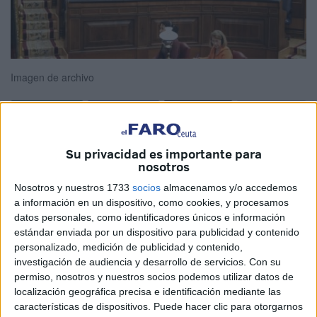
Imagen de archivo
Leí hace algún tiempo, no recuerdo ahora si era en "De
Su privacidad es importante para
Regno, ad Regem Cypri" también conocido como Del
nosotros
gobierno de los príncipes. o "La Monarquía", ambas de
Nosotros y nuestros 1733
socios
almacenamos y/o accedemos
Tomás de Aquino.
a información en un dispositivo, como cookies, y procesamos
datos personales, como identificadores únicos e información
Existía un pasaje, en el cual un noble paseaba por la
estándar enviada por un dispositivo para publicidad y contenido
personalizado, medición de publicidad y contenido,
ciudad y se encontraba a una anciana sumida en lamentos
investigación de audiencia y desarrollo de servicios.
Con su
y sollozos sobre la muerte del Rey.
permiso, nosotros y nuestros socios podemos utilizar datos de
localización geográfica precisa e identificación mediante las
Extrañado, nuestro noble le preguntó por las razones que
características de dispositivos. Puede hacer clic para otorgarnos
albergaban sus penas y vertidos de ceniza sobre sí misma.