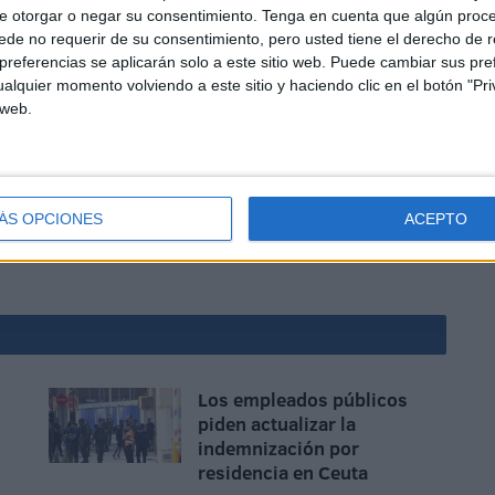
e otorgar o negar su consentimiento.
Tenga en cuenta que algún proc
de no requerir de su consentimiento, pero usted tiene el derecho de r
referencias se aplicarán solo a este sitio web. Puede cambiar sus pref
alquier momento volviendo a este sitio y haciendo clic en el botón "Pri
 web.
scudos humanos ante esta crisis migratoria", señalaban
 de cerca de 50 agentes del Instituto Armado, así como
ÁS OPCIONES
ACEPTO
Los empleados públicos
piden actualizar la
indemnización por
residencia en Ceuta