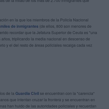
ás de la mitad de los más de 2.700 inmigrantes que
ación en la que los miembros de la Policía Nacional
 miles de inmigrantes
(de ellos, 800 son menores de
erido recordar que la Jefatura Superior de Ceuta es "una
s años, triplicando la media nacional en descenso de
io y el del resto de áreas policiales recaiga cada vez
los de la
Guardia Civil
se encuentran con la "carencia"
ianos que intentan cruzar la frontera y se encuentran en
as han huido de las autoridades policiales y recuerdan