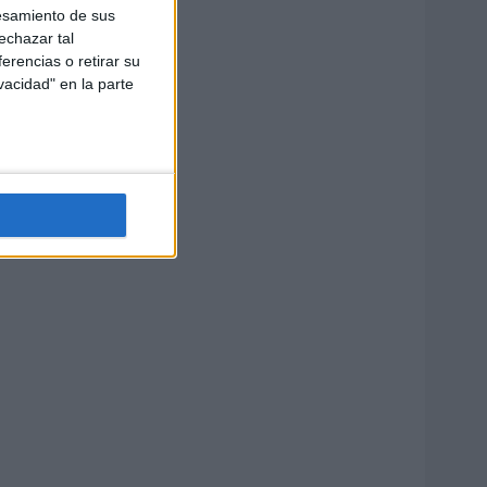
esamiento de sus
echazar tal
erencias o retirar su
vacidad" en la parte