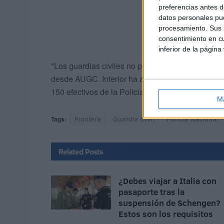
preferencias antes d
datos personales pue
procesamiento. Sus p
consentimiento en cu
inferior de la página
"Los guardias civiles no pueden seguir siendo e
desde AUGC. Interior ha anunciado el despliegue
150 efectivos de la Policía Nacional.
M
Tags:
Frontera
Guardia Civil
Policía Nacional
Related
Posts
¿Debes viajar a Italia con
pasaporte tras la
suspensión de Schengen?
Estos son los requisitos