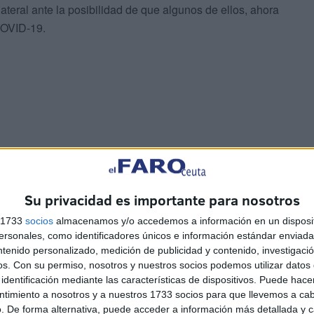
teral ante la posibilidad de que algunos de ellos, ahora
COVID-19.
Su privacidad es importante para nosotros
s 1733
socios
almacenamos y/o accedemos a información en un disposit
es), asociación mayoritaria en la Guardia Civil, ha
sonales, como identificadores únicos e información estándar enviada 
álogo de puestos de trabajo en Ceuta y Melilla, "donde
ntenido personalizado, medición de publicidad y contenido, investigaci
os.
Con su permiso, nosotros y nuestros socios podemos utilizar datos 
cnicos, así como la instalación de medios contención
identificación mediante las características de dispositivos. Puede hacer
ntimiento a nosotros y a nuestros 1733 socios para que llevemos a ca
. De forma alternativa, puede acceder a información más detallada y 