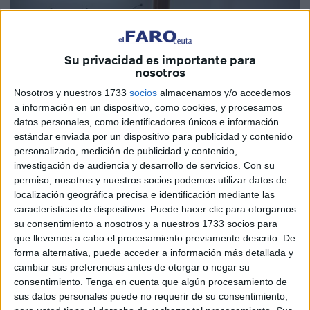
Su privacidad es importante para
nosotros
Nosotros y nuestros 1733
socios
almacenamos y/o accedemos
a información en un dispositivo, como cookies, y procesamos
datos personales, como identificadores únicos e información
estándar enviada por un dispositivo para publicidad y contenido
personalizado, medición de publicidad y contenido,
investigación de audiencia y desarrollo de servicios.
Con su
permiso, nosotros y nuestros socios podemos utilizar datos de
localización geográfica precisa e identificación mediante las
características de dispositivos. Puede hacer clic para otorgarnos
su consentimiento a nosotros y a nuestros 1733 socios para
La magistrada del Juzgado de lo Penal número 2 ha
que llevemos a cabo el procesamiento previamente descrito. De
condenado a los hermanos G.P. y J.M.P. a dos años de
forma alternativa, puede acceder a información más detallada y
prisión, al primero, y tres meses al segundo por un delito
cambiar sus preferencias antes de otorgar o negar su
consentimiento.
Tenga en cuenta que algún procesamiento de
de lesiones ocurrido el 24 de agosto del pasado año,
sus datos personales puede no requerir de su consentimiento,
cuando ambos se encontraban en el domicilio familiar y,