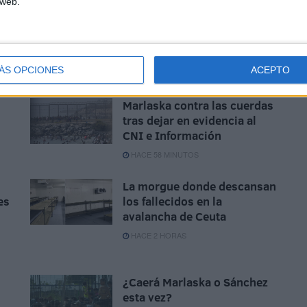
 web.
ÁS OPCIONES
ACEPTO
Marlaska contra las cuerdas
tras dejar en evidencia al
CNI e Información
HACE 58 MINUTOS
La morgue donde descansan
es
los fallecidos en la
avalancha de Ceuta
HACE 2 HORAS
¿Caerá Marlaska o Sánchez
esta vez?