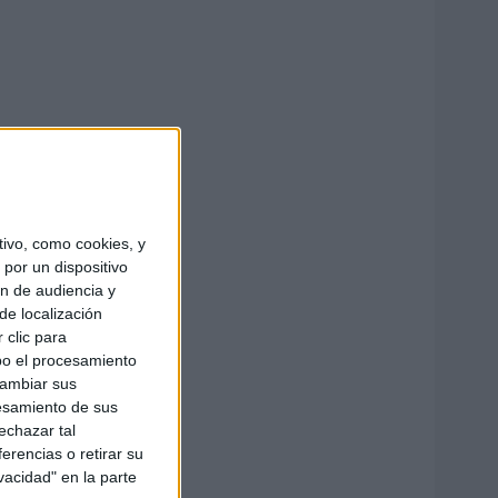
ivo, como cookies, y
por un dispositivo
ón de audiencia y
de localización
 clic para
bo el procesamiento
cambiar sus
esamiento de sus
echazar tal
erencias o retirar su
vacidad" en la parte