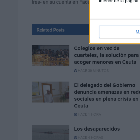
tres- en su cuenta en Facebook.
inferior de la página
Related
Posts
M
Colegios en vez de
cuarteles, la solución para
acoger menores en Ceuta
HACE 39 MINUTOS
El delegado del Gobierno
denuncia amenazas en red
sociales en plena crisis en
Ceuta
HACE 1 HORA
Los desaparecidos
HACE 4 HORAS