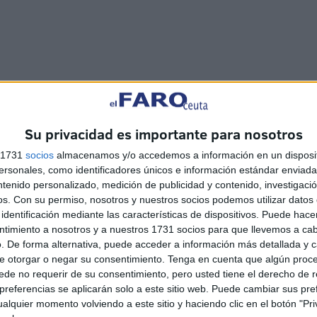
e abril después de que publicasen un vídeo en las redes
ado el sexo con prostitutas en Marrakech a cambio de
alificaron de "hijos de puta", mientras les tocaban y
Su privacidad es importante para nosotros
s 1731
socios
almacenamos y/o accedemos a información en un disposit
sonales, como identificadores únicos e información estándar enviada 
ntenido personalizado, medición de publicidad y contenido, investigaci
os.
Con su permiso, nosotros y nuestros socios podemos utilizar datos 
identificación mediante las características de dispositivos. Puede hacer
ntimiento a nosotros y a nuestros 1731 socios para que llevemos a ca
. De forma alternativa, puede acceder a información más detallada y 
e otorgar o negar su consentimiento.
Tenga en cuenta que algún proc
lgo más de dos años,
el Ministerio de Interior de
de no requerir de su consentimiento, pero usted tiene el derecho de r
o humorista
, Ahmed Snusi, más conocido con el apodo
referencias se aplicarán solo a este sitio web. Puede cambiar sus pref
ras un artículo que publicó hacía más de un año -ahora
alquier momento volviendo a este sitio y haciendo clic en el botón "Pri