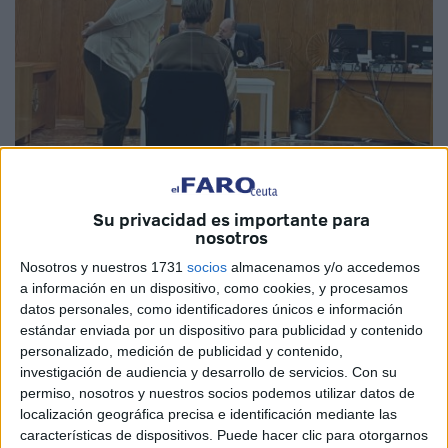
El Faro
Su privacidad es importante para
nosotros
Nosotros y nuestros 1731
socios
almacenamos y/o accedemos
a información en un dispositivo, como cookies, y procesamos
datos personales, como identificadores únicos e información
El tribunal de la Sección VI de la
Audiencia Provincial
de
estándar enviada por un dispositivo para publicidad y contenido
Cádiz en Ceuta condenó a S.B., un argelino residente del
personalizado, medición de publicidad y contenido,
CETI
, por un delito contra la
libertad sexual
ante una
investigación de audiencia y desarrollo de servicios.
Con su
menor de 14 años.
permiso, nosotros y nuestros socios podemos utilizar datos de
localización geográfica precisa e identificación mediante las
El acusado, que vino conducido desde la prisión por la
características de dispositivos. Puede hacer clic para otorgarnos