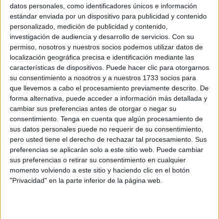
En su sentencia, la Sección Tercera de lo Penal considera
datos personales, como identificadores únicos e información
que las actividades desarrolladas por el acusado, Bilal
estándar enviada por un dispositivo para publicidad y contenido
Jfita, constitutivas de delitos de autoadoctrinamiento y
personalizado, medición de publicidad y contenido,
investigación de audiencia y desarrollo de servicios.
Con su
enaltecimiento del terrorismo, suponen “un grave peligro
permiso, nosotros y nuestros socios podemos utilizar datos de
concreto y cierto de la realización por sí mismo y por
localización geográfica precisa e identificación mediante las
terceros de acciones terroristas”.
características de dispositivos. Puede hacer clic para otorgarnos
su consentimiento a nosotros y a nuestros 1733 socios para
Para el tribunal, en este caso resulta clara la doble
que llevemos a cabo el procesamiento previamente descrito. De
actividad dolosa del acusado (autoadoctrinamiento y
forma alternativa, puede acceder a información más detallada y
cambiar sus preferencias antes de otorgar o negar su
enaltecimiento) porque además "de incitar a través de sus
consentimiento.
Tenga en cuenta que algún procesamiento de
canales públicos de mensajería y redes sociales a terceros
sus datos personales puede no requerir de su consentimiento,
a realizar actos de extrema violencia y carácter terrorista,
pero usted tiene el derecho de rechazar tal procesamiento. Sus
se autocapacitó para llevarlos a cabo él mismo, mediante
preferencias se aplicarán solo a este sitio web. Puede cambiar
sus preferencias o retirar su consentimiento en cualquier
la recopilación y almacenaje de información no sólo
momento volviendo a este sitio y haciendo clic en el botón
referente a cuestiones y doctrinas religiosas de carácter
"Privacidad" en la parte inferior de la página web.
extremista, sino sobre el entrenamiento de los
muyahidines y ejecutores de operaciones suicidas", así
como instrucciones para cometer atentados.