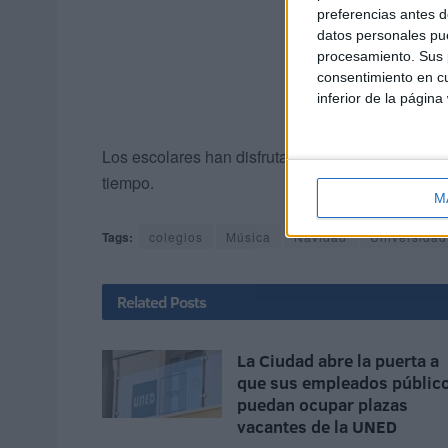
preferencias antes d
datos personales pue
procesamiento. Sus p
consentimiento en cu
inferior de la página
Los escolares han disfrutado de una jornada ino
tiempo.
M
Tags:
colegios
Música
Navidad
Universidad
Related
Posts
La Ciudad abre la puerta a
que sus empleados públic
puedan ocupar plazas
vacantes de la UNED