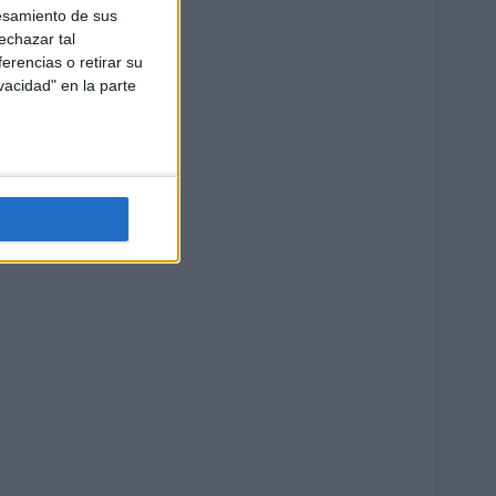
esamiento de sus
echazar tal
erencias o retirar su
vacidad" en la parte