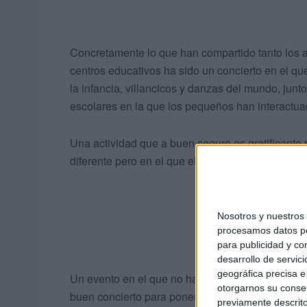
Concretamente lo que han compartido tanto los 
centros educativos ha sido un concierto en el que
la infancia, villancicos y danzas del mundo, jun
escolares en la que los pequeños han interactua
Una actividad que a buen seguro es gratificante 
diferente pero en el que el aprendizaje ha ido de
Nosotros y nuestro
procesamos datos per
para publicidad y co
desarrollo de servici
geográfica precisa e 
Un evento en el que no ha faltado el ritmo navid
otorgarnos su conse
buen concierto para poner fin a este primer trime
previamente descrito