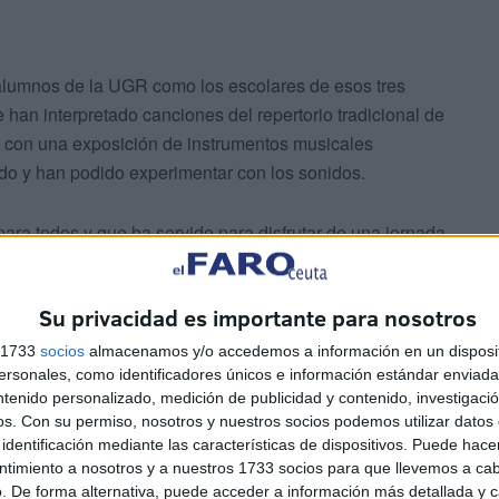
alumnos de la UGR como los escolares de esos tres
 han interpretado canciones del repertorio tradicional de
to con una exposición de instrumentos musicales
do y han podido experimentar con los sonidos.
para todos y que ha servido para disfrutar de una jornada
 la mano.
Su privacidad es importante para nosotros
s 1733
socios
almacenamos y/o accedemos a información en un disposit
sonales, como identificadores únicos e información estándar enviada 
ntenido personalizado, medición de publicidad y contenido, investigaci
os.
Con su permiso, nosotros y nuestros socios podemos utilizar datos 
identificación mediante las características de dispositivos. Puede hacer
eño,
con canciones muy típicas
de estas fiestas. Un
ntimiento a nosotros y a nuestros 1733 socios para que llevemos a ca
stre y donde se han divertido a lo grande.
. De forma alternativa, puede acceder a información más detallada y 