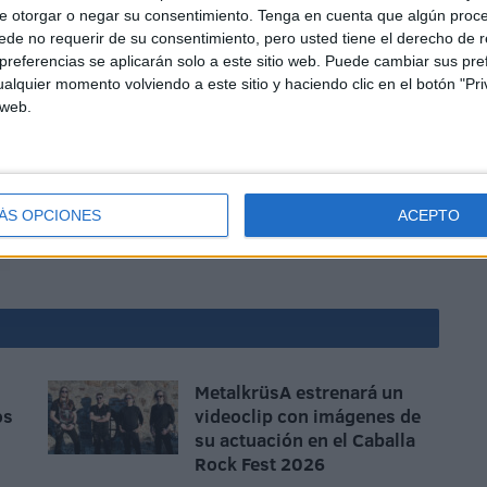
e otorgar o negar su consentimiento.
Tenga en cuenta que algún proc
de no requerir de su consentimiento, pero usted tiene el derecho de r
referencias se aplicarán solo a este sitio web. Puede cambiar sus pref
alquier momento volviendo a este sitio y haciendo clic en el botón "Pri
 web.
lvidable y que a buen seguro no olvidarán en mucho
ÁS OPCIONES
ACEPTO
MetalkrüsA estrenará un
os
videoclip con imágenes de
su actuación en el Caballa
Rock Fest 2026