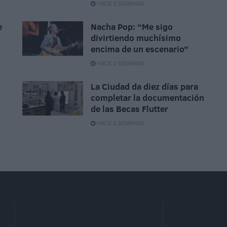
HACE 2 SEMANAS
e
Nacha Pop: “Me sigo
divirtiendo muchísimo
encima de un escenario”
HACE 2 SEMANAS
La Ciudad da diez días para
completar la documentación
de las Becas Flutter
HACE 2 SEMANAS