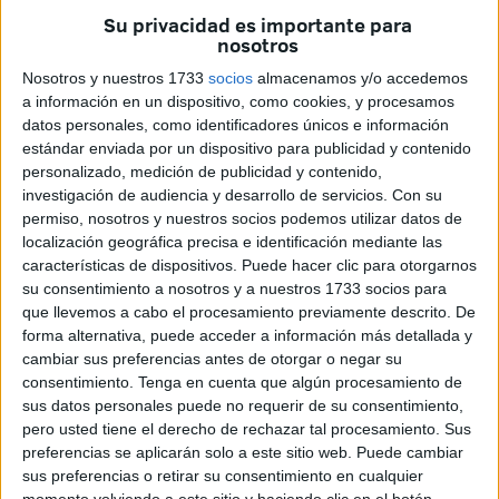
Su privacidad es importante para
nosotros
Nosotros y nuestros 1733
socios
almacenamos y/o accedemos
a información en un dispositivo, como cookies, y procesamos
datos personales, como identificadores únicos e información
estándar enviada por un dispositivo para publicidad y contenido
personalizado, medición de publicidad y contenido,
investigación de audiencia y desarrollo de servicios.
Con su
permiso, nosotros y nuestros socios podemos utilizar datos de
localización geográfica precisa e identificación mediante las
La Iglesia de Nuestra Señora de África acogió anoche el
características de dispositivos. Puede hacer clic para otorgarnos
tradicional concierto de música sacra protagonizado por
su consentimiento a nosotros y a nuestros 1733 socios para
que llevemos a cabo el procesamiento previamente descrito. De
los integrantes de la Coral de Ceuta ‘Andrés del Río
forma alternativa, puede acceder a información más detallada y
Abaurrea’, una cita ya clásica en los prolegómenos de la
cambiar sus preferencias antes de otorgar o negar su
Semana Santa.
consentimiento.
Tenga en cuenta que algún procesamiento de
sus datos personales puede no requerir de su consentimiento,
Entre el repertorio, Oh, rostro ensangrentado de Bach, Ave
pero usted tiene el derecho de rechazar tal procesamiento. Sus
María de Victoria. Popule Meus de Victoria y Oh, salutaris,
preferencias se aplicarán solo a este sitio web. Puede cambiar
sus preferencias o retirar su consentimiento en cualquier
de. Beethoven; Thoven, Ave Verum, de Mozart; Pater
momento volviendo a este sitio y haciendo clic en el botón