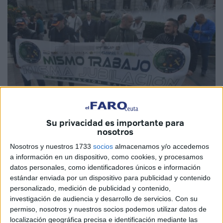
Su privacidad es importante para
Imagen de archivo
nosotros
Nosotros y nuestros 1733
socios
almacenamos y/o accedemos
a información en un dispositivo, como cookies, y procesamos
datos personales, como identificadores únicos e información
La Plataforma de Policía Nacional y Guardia Civil se
estándar enviada por un dispositivo para publicidad y contenido
concentrará el próximo 19 de marzo en las Delegaciones
personalizado, medición de publicidad y contenido,
investigación de audiencia y desarrollo de servicios.
Con su
de Gobierno de toda España.
permiso, nosotros y nuestros socios podemos utilizar datos de
localización geográfica precisa e identificación mediante las
Una plataforma compuesta por la mayoría de los