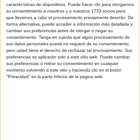
características de dispositivos. Puede hacer clic para otorgarnos
sindicatos policiales y asociaciones profesionales de
su consentimiento a nosotros y a nuestros 1733 socios para
guardias civiles. Se trata de hacer llegar a los ciudadanos
que llevemos a cabo el procesamiento previamente descrito. De
las reivindicaciones de los guardias civiles y policías para
forma alternativa, puede acceder a información más detallada y
cambiar sus preferencias antes de otorgar o negar su
que la sociedad tome conciencia del trato discriminatorio
consentimiento.
Tenga en cuenta que algún procesamiento de
que sufren los agentes de las Fuerzas y Cuerpos de
sus datos personales puede no requerir de su consentimiento,
Seguridad del Estado.
pero usted tiene el derecho de rechazar tal procesamiento. Sus
preferencias se aplicarán solo a este sitio web. Puede cambiar
Una de las propuestas es el Reconocimiento como
sus preferencias o retirar su consentimiento en cualquier
profesión de riesgo.
momento volviendo a este sitio y haciendo clic en el botón
"Privacidad" en la parte inferior de la página web.
Una reivindicación justa dada la peligrosidad de las
funciones que vienen realizando los policías y guardias
civiles. Un reconocimiento fundamental para garantizar
una jubilación digna y acabar con la sinrazón de que los
policías autonómicos y locales tengan una mejor jubilación
que los guardias civiles y policías nacionales.
Otra de las propuestas en la equiparación salarial: