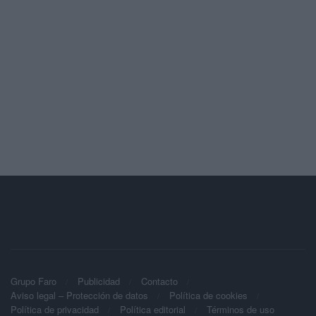
Grupo Faro
Publicidad
Contacto
Aviso legal – Protección de datos
Política de cookies
Política de privacidad
Política editorial
Términos de uso