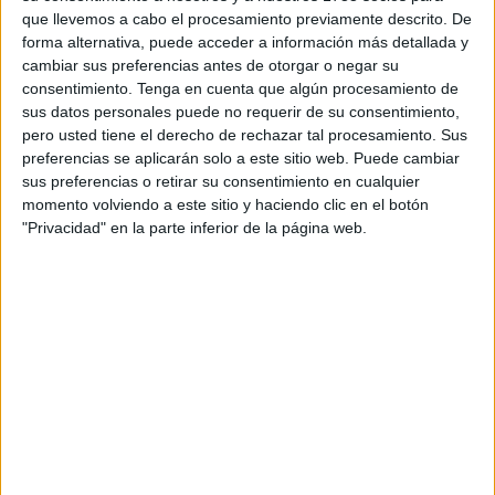
Un genocidio, bombardeos indiscriminados, ataques
que llevemos a cabo el procesamiento previamente descrito. De
contra la población civil, terrorismo de Estado, amenazas a
forma alternativa, puede acceder a información más detallada y
cambiar sus preferencias antes de otorgar o negar su
las organizaciones internacionales, crímenes de guerra,
consentimiento.
Tenga en cuenta que algún procesamiento de
secuestro de Venezuela, amenazas y boicot a Cuba,
sus datos personales puede no requerir de su consentimiento,
insultos a jefes de Estado, aranceles vergonzosos,
pero usted tiene el derecho de rechazar tal procesamiento. Sus
persecución a inmigrantes, insultos a periodistas, asalto al
preferencias se aplicarán solo a este sitio web. Puede cambiar
sus preferencias o retirar su consentimiento en cualquier
Congreso cuando pierden las elecciones, 34 cargos de
momento volviendo a este sitio y haciendo clic en el botón
acusación por falsedad en documentos comerciales,
"Privacidad" en la parte inferior de la página web.
abusos sexuales, cuentos de indultos a personas afines,
autoindultos, apoyo incondicional a Israel para masacrar a
Palestina, querer apropiarse de Groenlandia, firmar una
tregua con Irán y permitir que Israel ataque a Líbano
causando más de 100 muertos.
“Esta noche morirá toda una civilización, para no volver
jamás. No quiero que eso suceda, pero probablemente
ocurrirá”.