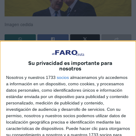
Imagen cedida
Desgraciadamente este Cañonazo poco tiene que ver con
el tema del Cañonazo; “Con faldas y a lo loco”, película de
Su privacidad es importante para
nosotros
Billy Wilder que encumbró a la mítica Marilyn Monroe.
Nosotros y nuestros 1733
socios
almacenamos y/o accedemos
Estupefacción es ver a lo loco a los dos dirigentes que
a información en un dispositivo, como cookies, y procesamos
marcan el destino del mundo: Trump y Benjamín
datos personales, como identificadores únicos e información
estándar enviada por un dispositivo para publicidad y contenido
Netanyahu.
personalizado, medición de publicidad y contenido,
investigación de audiencia y desarrollo de servicios.
Con su
Ya lo decía Ortega y Gasset “el tigre no puede dejar de ser
permiso, nosotros y nuestros socios podemos utilizar datos de
tigre, no puede destigrarse; pero el hombre corre el peligro
localización geográfica precisa e identificación mediante las
de deshumanizarse”.
características de dispositivos. Puede hacer clic para otorgarnos
su consentimiento a nosotros y a nuestros 1733 socios para