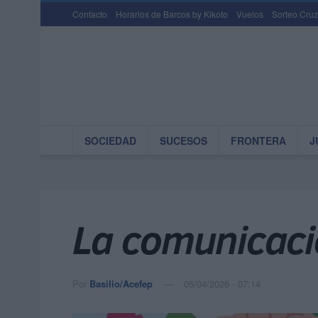
Contacto
Horarios de Barcos by Kikoto
Vuelos
Sorteo Cruz
SOCIEDAD
SUCESOS
FRONTERA
J
La comunicaci
Por
Basilio/Acefep
05/04/2026 - 07:14