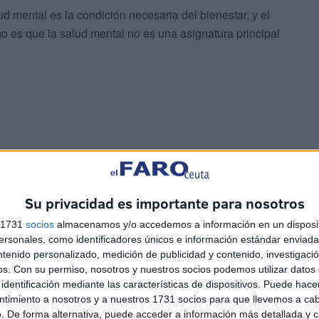
ud mental es la condición necesaria del bienestar, y el
o es que la salud mental no es una asignatura principal
orizonte nos advierte de la lejanía, nuestra ciudad,
Su privacidad es importante para nosotros
l sol de la inquietud: ¿qué puede hacer Ceuta, mundo
s 1731
socios
almacenamos y/o accedemos a información en un disposit
sonales, como identificadores únicos e información estándar enviada 
ntenido personalizado, medición de publicidad y contenido, investigaci
os.
Con su permiso, nosotros y nuestros socios podemos utilizar datos 
fesionales, el principal problema del abordaje en
identificación mediante las características de dispositivos. Puede hacer
 fundamental: la normalización de los procesos asociados
ntimiento a nosotros y a nuestros 1731 socios para que llevemos a ca
positiva de las personas con problemas de salud mental,
. De forma alternativa, puede acceder a información más detallada y 