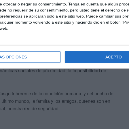
ma de salud?
e otorgar o negar su consentimiento.
Tenga en cuenta que algún proc
de no requerir de su consentimiento, pero usted tiene el derecho de r
referencias se aplicarán solo a este sitio web. Puede cambiar sus pref
alquier momento volviendo a este sitio y haciendo clic en el botón "Pri
 web.
 cualquiera; tendría un efecto terapéutico inmediato, ya
 percibir la persona el rechazo. Y la percepción del
ÁS OPCIONES
ACEPTO
d mental: el aislamiento, la rotura del vínculo con
inámicas sociales de proximidad, la imposibilidad de
rasgo inherente de la condición humana, y del hecho de
 último mundo, la familia y los amigos, quienes son en
al, nuestra red de seguridad.