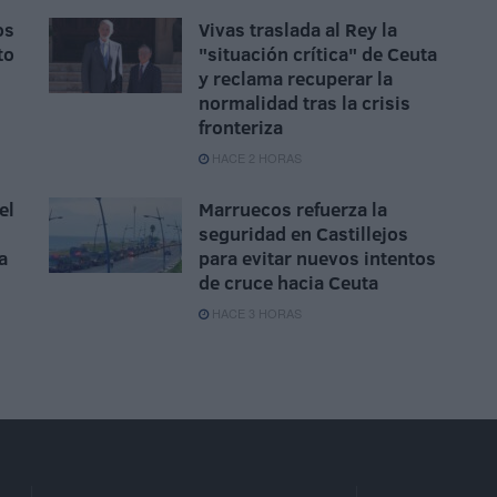
os
Vivas traslada al Rey la
to
"situación crítica" de Ceuta
y reclama recuperar la
normalidad tras la crisis
fronteriza
HACE 2 HORAS
el
Marruecos refuerza la
seguridad en Castillejos
a
para evitar nuevos intentos
de cruce hacia Ceuta
HACE 3 HORAS