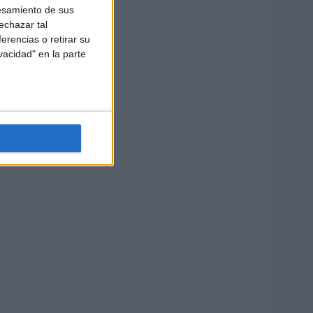
esamiento de sus
echazar tal
erencias o retirar su
vacidad" en la parte