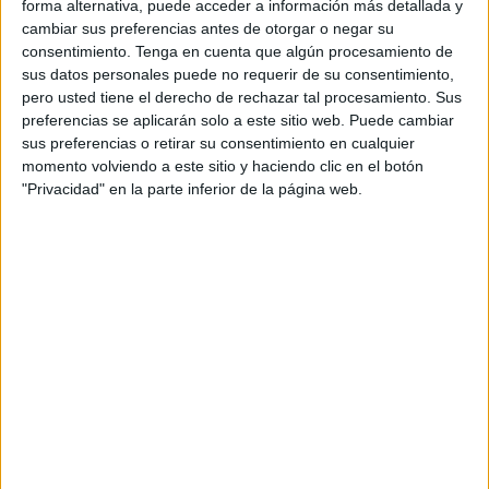
forma alternativa, puede acceder a información más detallada y
que determina, por parte de los padres, la respuesta. El
cambiar sus preferencias antes de otorgar o negar su
chantaje emocional hace mucho daño ("Pedro y Juanjo ya
consentimiento.
Tenga en cuenta que algún procesamiento de
tienen uno") y si además le añades la necesidad de querer
sus datos personales puede no requerir de su consentimiento,
pero usted tiene el derecho de rechazar tal procesamiento. Sus
tener localizado al pequeño en todo momento, puede
preferencias se aplicarán solo a este sitio web. Puede cambiar
llevarte a la compra del smartphone.
sus preferencias o retirar su consentimiento en cualquier
momento volviendo a este sitio y haciendo clic en el botón
Los niños reclaman antes tener su propio teléfono y ante
"Privacidad" en la parte inferior de la página web.
esta petición los padres sólo tienen dos opciones:
1.-Negarse: Creando frustración en el niño y que se sienta
marginado por ser de los pocos que no tenga uno. En un
mundo donde la tecnología manda puede suponer un
atraso que el niño no tenga móvil.
2.-Aceptar: Esta opción asusta a los padres. Por un lado
hará feliz al niño pero también saben los padres que
puede llegar a perjudicarle. Los padres deben tomar la
decisión de controlar o no el teléfono de su hijo y de ser