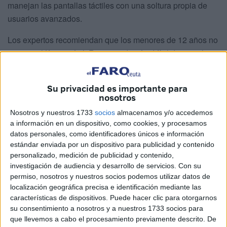
manejan las pantallas táctiles con una soltura propia de
usuarios avanzados.
Los expertos recomiendan que los menores de 12 años no
tengan teléfono móvil. Recomendación difícil de cumplir
por parte de los padres.
Su privacidad es importante para
Niños y teléfono móvil
nosotros
En España el 75% de los niños de 12 años tiene un
Nosotros y nuestros 1733
socios
almacenamos y/o accedemos
a información en un dispositivo, como cookies, y procesamos
teléfono móvil lo que indica que el número de menores a
datos personales, como identificadores únicos e información
partir de 10 años que tienen un teléfono inteligente ha
estándar enviada por un dispositivo para publicidad y contenido
aumentado de forma considerable.
personalizado, medición de publicidad y contenido,
investigación de audiencia y desarrollo de servicios.
Con su
Es lógico que estos niños quieran jugar con sus móviles y
permiso, nosotros y nuestros socios podemos utilizar datos de
ver vídeos a través de YouTube, pero los peligros de la red
localización geográfica precisa e identificación mediante las
características de dispositivos. Puede hacer clic para otorgarnos
asustan y con razón a los padres.
su consentimiento a nosotros y a nuestros 1733 socios para
que llevemos a cabo el procesamiento previamente descrito. De
La presión social en el entorno del pequeño suele ser la