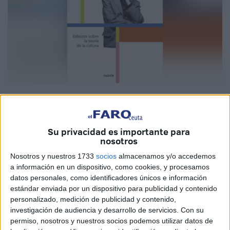
Imagen cedida
Su privacidad es importante para
nosotros
Por escasa atención que prestemos, todos podemos
Nosotros y nuestros 1733
socios
almacenamos y/o accedemos
advertir que, por ejemplo, un equipo de fútbol, de
a información en un dispositivo, como cookies, y procesamos
baloncesto o de cualquier otro deporte son soportes de la
datos personales, como identificadores únicos e información
identificación “enfervorizada” de un grupo de personas.
estándar enviada por un dispositivo para publicidad y contenido
personalizado, medición de publicidad y contenido,
Es comprensible, por lo tanto, que las camisetas, las
investigación de audiencia y desarrollo de servicios.
Con su
bufandas o las insignias sean lenguajes con los que se
permiso, nosotros y nuestros socios podemos utilizar datos de