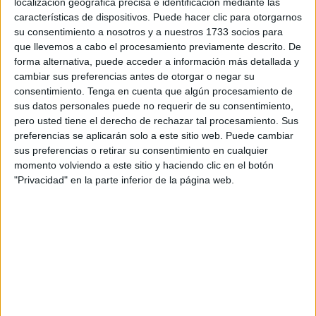
localización geográfica precisa e identificación mediante las
proclama la “comunión” con unas ideas y con unos
características de dispositivos. Puede hacer clic para otorgarnos
valores, y que, sobre todo, expresen la cohesión afectiva
su consentimiento a nosotros y a nuestros 1733 socios para
de un grupo de personas.
que llevemos a cabo el procesamiento previamente descrito. De
forma alternativa, puede acceder a información más detallada y
Estos Esbozos sobre la Teoría de la Cultura, cuyo
cambiar sus preferencias antes de otorgar o negar su
manuscrito estuvo perdido durante años, nos proporcionan
consentimiento.
Tenga en cuenta que algún procesamiento de
sus datos personales puede no requerir de su consentimiento,
claves para que interpretemos las obras posteriores de
pero usted tiene el derecho de rechazar tal procesamiento. Sus
Zygmunt Bauman y valiosos datos para que valoremos sus
preferencias se aplicarán solo a este sitio web. Puede cambiar
análisis sobre los comportamientos humanos, esos que
sus preferencias o retirar su consentimiento en cualquier
son objetos de estudio de la Ciencia de la Cultura.
momento volviendo a este sitio y haciendo clic en el botón
"Privacidad" en la parte inferior de la página web.
A mi juicio, estos planteamientos nos brindan razones
válidas para que aceptemos que –“inevitablemente”- las
Ciencias Humanas son pluri- e inter-disciplinares.
El punto de partida de esta afirmación es la constatación
de que la cultura está configurada por un sistema de
signos que explican y que organizan a las sociedades.
Tras rastrear los caminos divergentes del pensamiento