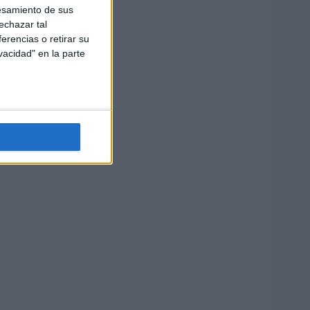
esamiento de sus
echazar tal
erencias o retirar su
vacidad" en la parte