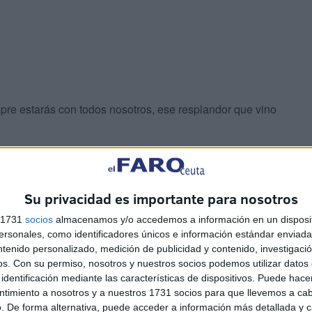
mpre estarás con todos nosotros, ese resplandor que vino
na palabra nuestra sirve para hacer vivir esos días
Su privacidad es importante para nosotros
s 1731
socios
almacenamos y/o accedemos a información en un disposit
sonales, como identificadores únicos e información estándar enviada 
ntenido personalizado, medición de publicidad y contenido, investigaci
os.
Con su permiso, nosotros y nuestros socios podemos utilizar datos 
identificación mediante las características de dispositivos. Puede hacer
ntimiento a nosotros y a nuestros 1731 socios para que llevemos a ca
 un lugar que se entra y que jamás se sale, ya que quedas
. De forma alternativa, puede acceder a información más detallada y 