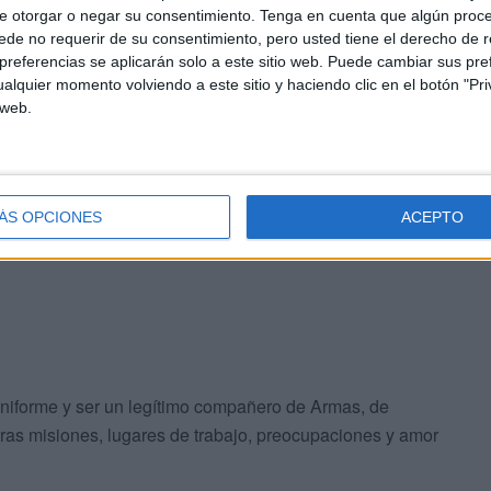
e otorgar o negar su consentimiento.
Tenga en cuenta que algún proc
de no requerir de su consentimiento, pero usted tiene el derecho de r
referencias se aplicarán solo a este sitio web. Puede cambiar sus pref
, ese Benemérito Instituto, que me dió su beneplácito, su
alquier momento volviendo a este sitio y haciendo clic en el botón "Pri
á reflejado en cada acción que se haga en favor de nuestra
 web.
í en sus casas y que hoy tienen el recuerdo, tanto de
los.
ÁS OPCIONES
ACEPTO
 uniforme y ser un legítimo compañero de Armas, de
as misiones, lugares de trabajo, preocupaciones y amor