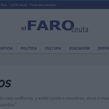
 Roja
COPE Ceuta
Portal del suscriptor
USTICIA
POLÍTICA
CULTURA
EDUCACIÓN
DEPO
os
o este uniforme, y están junto a nosotros, vivos o mu
ecuerdos"