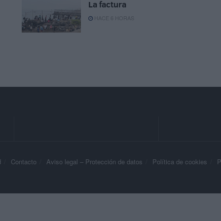
La factura
HACE 6 HORAS
d
Contacto
Aviso legal – Protección de datos
Política de cookies
P