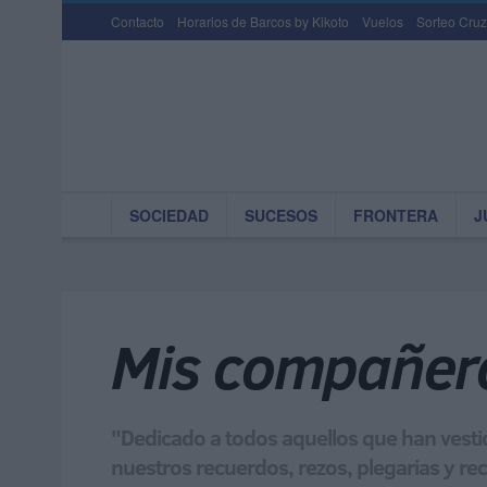
Contacto
Horarios de Barcos by Kikoto
Vuelos
Sorteo Cruz
SOCIEDAD
SUCESOS
FRONTERA
J
Mis compañer
"Dedicado a todos aquellos que han vestid
nuestros recuerdos, rezos, plegarias y r