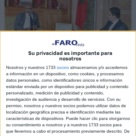
Su privacidad es importante para
nosotros
Nosotros y nuestros 1733
socios
almacenamos y/o accedemos
MAP
a información en un dispositivo, como cookies, y procesamos
datos personales, como identificadores únicos e información
estándar enviada por un dispositivo para publicidad y contenido
personalizado, medición de publicidad y contenido,
investigación de audiencia y desarrollo de servicios.
Con su
Las Islas Comoras será el primer país del mundo en abrir
permiso, nosotros y nuestros socios podemos utilizar datos de
próximamente un Consulado General en El Aaiún, capital
localización geográfica precisa e identificación mediante las
del Sáhara Occidental, según anunció este miércoles en
características de dispositivos. Puede hacer clic para otorgarnos
Rabat Bianrifi Tarmidi, emisario del presidente comorense,
su consentimiento a nosotros y a nuestros 1733 socios para
que llevemos a cabo el procesamiento previamente descrito. De
Azali Assoumani.