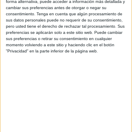
forma alternativa, puede acceder a información más detallada y
cambiar sus preferencias antes de otorgar o negar su
Tarmidi hizo su anuncio tras reunirse con el ministro
consentimiento.
Tenga en cuenta que algún procesamiento de
marroquí de Exteriores, Naser Burita, quien recordó en una
sus datos personales puede no requerir de su consentimiento,
declaración que Comoras "han sido siempre un país
pero usted tiene el derecho de rechazar tal procesamiento. Sus
hermano y que ha defendido las causas
de Marruecos
(y
preferencias se aplicarán solo a este sitio web. Puede cambiar
sus preferencias o retirar su consentimiento en cualquier
particularmente) su integridad territorial y su estabilidad".
momento volviendo a este sitio y haciendo clic en el botón
"Privacidad" en la parte inferior de la página web.
No hay cifras oficiales sobre la existencia de una colonia
de comorenses en El Aaiún ni en todo el Sáhara
Occidental, pero la apertura de este consulado parece más
bien una señal política de apoyo a Marruecos en su
reclamación de la soberanía sobre el Sáhara, que en el
vocabulario oficial se llaman sencillamente "provincias del
sur".
La pasada semana, el ministro Burita anunció en el
parlamento que se esperaban en los próximos meses
anuncios de apertura de varios consulados en El Aaiún,