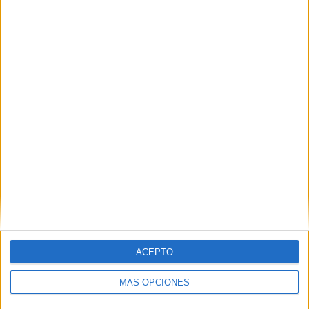
Caminante, no hay camino,
se hace camino al andar.
Al andar se hace el camino,
y al volver la vista atrás
se ve la senda que nunca
se ha de volver a pisar.
Caminante no hay camino
sino estelas en la mar".
ACEPTO
Related
Posts
MÁS OPCIONES