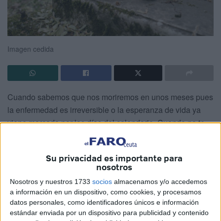
Imagen cedida
Cuando sabemos que nos moriremos en unos meses pues
la enfermedad es irreversible o la esperanza de vida ya
viene marcada por los días del calendario. Cuando no te
esperabas el diagnóstico pero las pruebas médicas son
concluyentes pues dos facultativos han coincidido en el
Su privacidad es importante para
pronóstico. Cuando la muerte se acerca sigilosa,
nosotros
escondida, invisible y quieres hablar con ella, comienza un
Nosotros y nuestros 1733
socios
almacenamos y/o accedemos
viaje sin retorno, desconocido e insondable.
a información en un dispositivo, como cookies, y procesamos
datos personales, como identificadores únicos e información
Los seres humanos sabemos de la parca pero creemos
estándar enviada por un dispositivo para publicidad y contenido
que nunca llegará, que nuestro tiempo es eterno, que