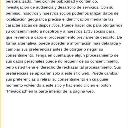
personalizado, medición de publicidad y contenido,
nuestras posibilidades son infinitas y que tendremos tantas
investigación de audiencia y desarrollo de servicios.
Con su
permiso, nosotros y nuestros socios podemos utilizar datos de
oportunidades como sean necesarias.
localización geográfica precisa e identificación mediante las
características de dispositivos. Puede hacer clic para otorgarnos
No es así, en cuestión de meses volverás a la nada,
su consentimiento a nosotros y a nuestros 1733 socios para
dejarás de ser tú, desaparecerás sin dejar rastro y el olvido
que llevemos a cabo el procesamiento previamente descrito. De
se encargará de borrar la memoria desvanecida en los que
forma alternativa, puede acceder a información más detallada y
te conocieron.
cambiar sus preferencias antes de otorgar o negar su
consentimiento.
Tenga en cuenta que algún procesamiento de
Desmitificar, restar importancia, hablar de la muerte con
sus datos personales puede no requerir de su consentimiento,
naturalidad y coraje es una manera de luchar contra el
pero usted tiene el derecho de rechazar tal procesamiento. Sus
preferencias se aplicarán solo a este sitio web. Puede cambiar
destino final e inapelable.
sus preferencias o retirar su consentimiento en cualquier
momento volviendo a este sitio y haciendo clic en el botón
Yo no creo en ese paraíso imaginario, en el alma inmortal,
"Privacidad" en la parte inferior de la página web.
en la resurrección de los muertos, en el cielo, en el infierno
ni en la reencarnación hasta conseguir el nirvana. El
nirvana significa el fin del ciclo de muerte y renacimiento.
Alcanzar la conciencia del final puede desencadear un