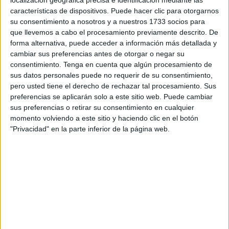
ciento de los usuarios a nivel nacional está preocupado
características de dispositivos. Puede hacer clic para otorgarnos
su consentimiento a nosotros y a nuestros 1733 socios para
por la seguridad de sus datos a la hora de efectuar
pagos
que llevemos a cabo el procesamiento previamente descrito. De
por
Internet.
forma alternativa, puede acceder a información más detallada y
cambiar sus preferencias antes de otorgar o negar su
El aumento de las amenazas online es una preocupación
consentimiento.
Tenga en cuenta que algún procesamiento de
constante, a la que los españoles están cada vez más
sus datos personales puede no requerir de su consentimiento,
atentos, especialmente cuando afecta a sus ahorros.
pero usted tiene el derecho de rechazar tal procesamiento. Sus
preferencias se aplicarán solo a este sitio web. Puede cambiar
Según el CIS, casi la mitad afirma haber experimentado
sus preferencias o retirar su consentimiento en cualquier
algún intento de ciberestafa
. Para evitar ser víctima de
momento volviendo a este sitio y haciendo clic en el botón
una
ciberestafa
es importante visitar páginas web
"Privacidad" en la parte inferior de la página web.
certificadas, utilizar pasarelas de pago confiables y
establecer contraseñas robustas.
Una encuesta realizada por PaynoPain ha desvelado que
el 94,5 por ciento de los usuarios se preocupa por la
seguridad y la privacidad de sus datos al hacer pagos
online.