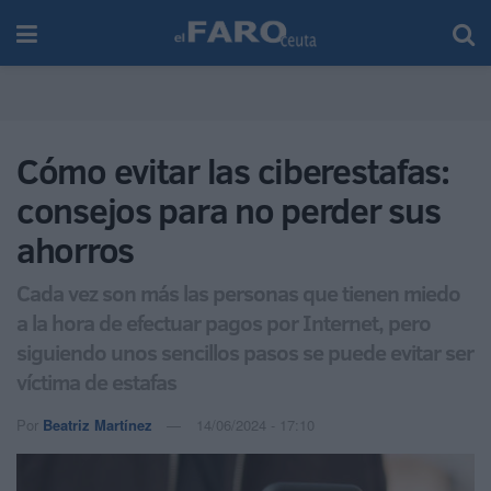
Cómo evitar las ciberestafas:
consejos para no perder sus
ahorros
Cada vez son más las personas que tienen miedo
a la hora de efectuar pagos por Internet, pero
siguiendo unos sencillos pasos se puede evitar ser
víctima de estafas
Por
Beatriz Martínez
14/06/2024 - 17:10