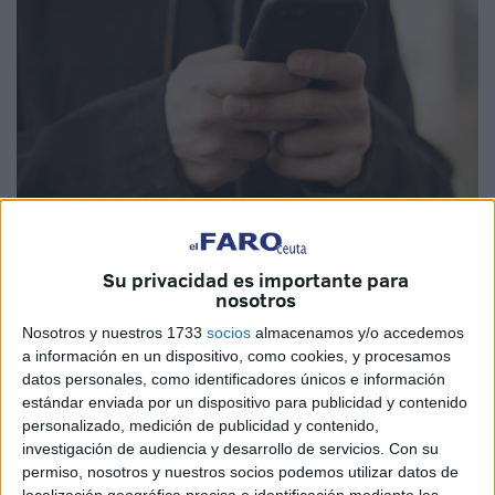
Su privacidad es importante para
nosotros
Imagen de archivo
Nosotros y nuestros 1733
socios
almacenamos y/o accedemos
a información en un dispositivo, como cookies, y procesamos
datos personales, como identificadores únicos e información
estándar enviada por un dispositivo para publicidad y contenido
Los pagos online ponen, en numerosas ocasiones, en
personalizado, medición de publicidad y contenido,
peligro nuestros ahorros. Muchos vecinos de Ceuta no se
investigación de audiencia y desarrollo de servicios.
Con su
fían. La fiabilidad de los comercios online cada vez es más
permiso, nosotros y nuestros socios podemos utilizar datos de
complicada de detectar y provoca que cerca del 95 por
localización geográfica precisa e identificación mediante las