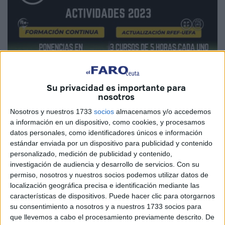
Su privacidad es importante para
nosotros
Nosotros y nuestros 1733
socios
almacenamos y/o accedemos
a información en un dispositivo, como cookies, y procesamos
datos personales, como identificadores únicos e información
estándar enviada por un dispositivo para publicidad y contenido
personalizado, medición de publicidad y contenido,
Imagen cedida
investigación de audiencia y desarrollo de servicios.
Con su
permiso, nosotros y nuestros socios podemos utilizar datos de
localización geográfica precisa e identificación mediante las
características de dispositivos. Puede hacer clic para otorgarnos
El Comité de Entrenadores de la
Real Federación de
su consentimiento a nosotros y a nuestros 1733 socios para
que llevemos a cabo el procesamiento previamente descrito. De
Fútbol de Ceuta
ha programado distintas
actividades