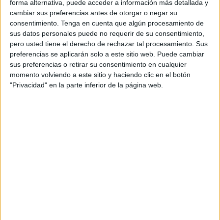
forma alternativa, puede acceder a información más detallada y
hasta final de año. Las mismas han sido aprobadas por el
cambiar sus preferencias antes de otorgar o negar su
Comité Nacional tras la última reunión de Comités y
consentimiento.
Tenga en cuenta que algún procesamiento de
Escuelas de Entrenadores celebrada en Madrid a finales
sus datos personales puede no requerir de su consentimiento,
pero usted tiene el derecho de rechazar tal procesamiento. Sus
de abril, donde se trató la oferta de actualización y
preferencias se aplicarán solo a este sitio web. Puede cambiar
reciclaje a realizar en cada Territorial para cumplir con los
sus preferencias o retirar su consentimiento en cualquier
requerimientos de UEFA.
momento volviendo a este sitio y haciendo clic en el botón
"Privacidad" en la parte inferior de la página web.
El
Comité
ceutí ha organizado un total de seis actuaciones
formativas, todas ellas con el apoyo del Comité Nacional
de la RFEF: Tres Jornadas de Formación Continua y tres
Cursos de Actualización UEFA-RFEF. Por otra parte, el 1
de septiembre se celebrará el Día del Entrenador/a ceutí.
Las Jornadas de Formación Continua se desarrollarán con
dos ponencias y una mesa redonda. La máxima entidad
del fútbol ceutí ha acordado varias fechas en las que se
pueda facilitar la presencia de entrenadores/as a la
finalización de las competiciones o antes de dar comienzo