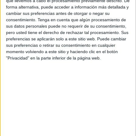
que llevemos a cabo el procesamiento previamente descrito. De
ha caído dos partidos.
forma alternativa, puede acceder a información más detallada y
cambiar sus preferencias antes de otorgar o negar su
De esta forma,
el de Gerena no se sentará en el
consentimiento.
Tenga en cuenta que algún procesamiento de
sus datos personales puede no requerir de su consentimiento,
banquillo
para dirigir a los suyos ni en ‘Anoeta’ contra la
pero usted tiene el derecho de rechazar tal procesamiento. Sus
Real Sociedad B en lo que será el último partido del año
preferencias se aplicarán solo a este sitio web. Puede cambiar
de 2025 ni contra el Andorra el próximo 4 de enero en el
sus preferencias o retirar su consentimiento en cualquier
‘Alfonso Murube’.
momento volviendo a este sitio y haciendo clic en el botón
"Privacidad" en la parte inferior de la página web.
Esta es la tercera vez que ha sido expulsado el técnico
del Ceuta
en lo que llevamos de temporada: primero
contra el Castellón donde le cayeron cuatro partidos por
protestar un penalti que cometió su equipo; el segundo
encuentro fue en Copa del Rey contra la FC Unión Atlético
y la tercera el
pasado domingo contra la UD Las
Palmas.
El acta del partido