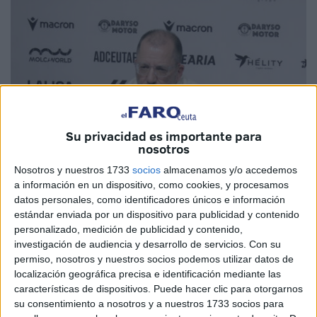
Su privacidad es importante para
nosotros
Nosotros y nuestros 1733
socios
almacenamos y/o accedemos
a información en un dispositivo, como cookies, y procesamos
datos personales, como identificadores únicos e información
Imagen de archivo
estándar enviada por un dispositivo para publicidad y contenido
personalizado, medición de publicidad y contenido,
investigación de audiencia y desarrollo de servicios.
Con su
permiso, nosotros y nuestros socios podemos utilizar datos de
localización geográfica precisa e identificación mediante las
Dos partidos para
José Juan Romero
. El Comité de
características de dispositivos. Puede hacer clic para otorgarnos
Disciplina de la Real Federación Española de fútbol no se
su consentimiento a nosotros y a nuestros 1733 socios para
ha pasado esta vez con el entrenador del Ceuta y solo le