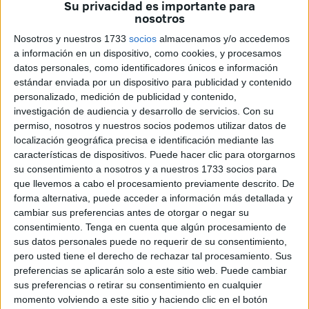
Su privacidad es importante para
La Comisión de Asuntos Exteriores que se ha celebrado
nosotros
hoy en el Senado ha rechazado la moción de Vox por la
Nosotros y nuestros 1733
socios
almacenamos y/o accedemos
que se instaba al Gobierno a no ceder ante el "chantaje
a información en un dispositivo, como cookies, y procesamos
reiterado de Marruecos" cuya consecuencia, entre otros,
datos personales, como identificadores únicos e información
fue la entrada masiva de mayo en Ceuta. Una propuesta
estándar enviada por un dispositivo para publicidad y contenido
en la que también "se pedía al Ejecutivo que
personalizado, medición de publicidad y contenido,
investigación de audiencia y desarrollo de servicios.
Con su
salvaguardará los legítimos derechos e intereses de
permiso, nosotros y nuestros socios podemos utilizar datos de
España, y sus aguas territoriales, y que defendiera los
localización geográfica precisa e identificación mediante las
intereses de los españoles protegiendo a los ciudadanos y
características de dispositivos. Puede hacer clic para otorgarnos
las fronteras de Ceuta y Melilla".
su consentimiento a nosotros y a nuestros 1733 socios para
que llevemos a cabo el procesamiento previamente descrito. De
El senador José Manuel Marín ha defendido la moción de
forma alternativa, puede acceder a información más detallada y
cambiar sus preferencias antes de otorgar o negar su
Vox
en la Comisión de Asuntos Exteriores. Ahí, ha
consentimiento.
Tenga en cuenta que algún procesamiento de
recordado que hace más de un año y medio que el
sus datos personales puede no requerir de su consentimiento,
Gobierno marroquí aprobó dos leyes relativas a la
pero usted tiene el derecho de rechazar tal procesamiento. Sus
extensión de sus fronteras marítimas, fijando como propias
preferencias se aplicarán solo a este sitio web. Puede cambiar
sus aguas territoriales en 12 millas náuticas a lo largo de
sus preferencias o retirar su consentimiento en cualquier
momento volviendo a este sitio y haciendo clic en el botón
toda la costa del Sáhara Occidental. Además, delimitaba