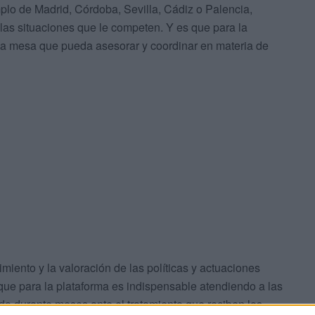
lo de Madrid, Córdoba, Sevilla, Cádiz o Palencia,
 las situaciones que le competen. Y es que para la
a mesa que pueda asesorar y coordinar en materia de
imiento y la valoración de las políticas y actuaciones
que para la plataforma es indispensable atendiendo a las
do durante meses ante el tratamiento que reciben los