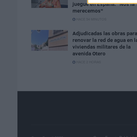
juegue en España: "Nos la
merecemos"
HACE 54 MINUTOS
Adjudicadas las obras par
renovar la red de agua en l
viviendas militares de la
avenida Otero
HACE 2 HORAS