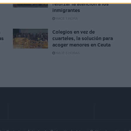
reforzar la atención a los
inmigrantes
HACE 1 HORA
a
Colegios en vez de
as
cuarteles, la solución para
acoger menores en Ceuta
HACE 3 HORAS