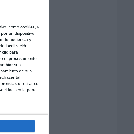
ivo, como cookies, y
por un dispositivo
ón de audiencia y
de localización
 clic para
bo el procesamiento
cambiar sus
esamiento de sus
echazar tal
erencias o retirar su
vacidad" en la parte