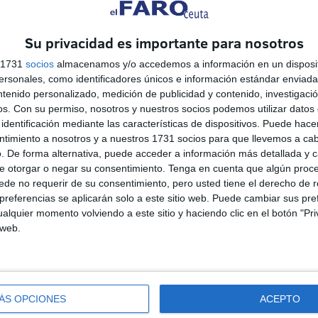
Su privacidad es importante para nosotros
s 1731
socios
almacenamos y/o accedemos a información en un disposit
sonales, como identificadores únicos e información estándar enviada 
ntenido personalizado, medición de publicidad y contenido, investigaci
os.
Con su permiso, nosotros y nuestros socios podemos utilizar datos 
identificación mediante las características de dispositivos. Puede hacer
ntimiento a nosotros y a nuestros 1731 socios para que llevemos a ca
. De forma alternativa, puede acceder a información más detallada y 
e otorgar o negar su consentimiento.
Tenga en cuenta que algún proc
de no requerir de su consentimiento, pero usted tiene el derecho de r
TAMPM lleva a la Delegación
referencias se aplicarán solo a este sitio web. Puede cambiar sus pref
del Gobierno su petición de
alquier momento volviendo a este sitio y haciendo clic en el botón "Pri
de
actualizar la indemnización
 web.
por residencia
HACE 43 MINUTOS
ue
El Gobierno destina 6,5
ÁS OPCIONES
ACEPTO
e
millones de euros para