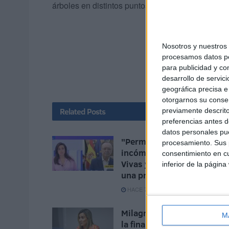
árboles en distintos puntos de la ciudad.
Nosotros y nuestro
procesamos datos per
para publicidad y co
desarrollo de servici
geográfica precisa e 
otorgarnos su conse
Related
Posts
previamente descrito
preferencias antes d
datos personales pue
"Permítame explicar": el
procesamiento. Sus p
incómodo momento de
consentimiento en cu
Vivas y las interrupciones 
inferior de la página
una presentadora de TVE
HACE 7 MINUTOS
Milagros Tolón defiende q
M
la final del Mundial 2030 s