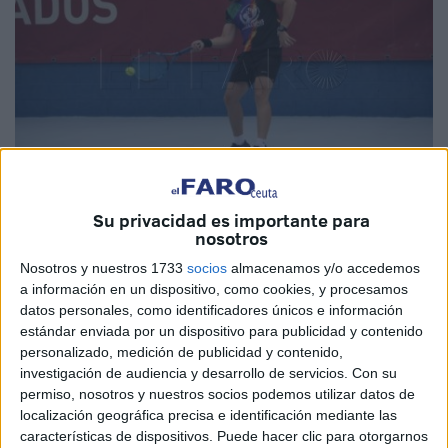
Su privacidad es importante para
Fotos: Raúl Fernández
nosotros
Nosotros y nuestros 1733
socios
almacenamos y/o accedemos
a información en un dispositivo, como cookies, y procesamos
datos personales, como identificadores únicos e información
Las pistas del
Parque Marítimo
acogieron la primera
estándar enviada por un dispositivo para publicidad y contenido
personalizado, medición de publicidad y contenido,
jornada del '
Torneo Mcdonalds Ceuta
', que cuenta con
investigación de audiencia y desarrollo de servicios.
Con su
una participación superior a los 100 tenistas. Un
permiso, nosotros y nuestros socios podemos utilizar datos de
calendario repleto de partidos que comenzó este viernes y
localización geográfica precisa e identificación mediante las
que finalizará este domingo con la disputa de las finales.
características de dispositivos. Puede hacer clic para otorgarnos