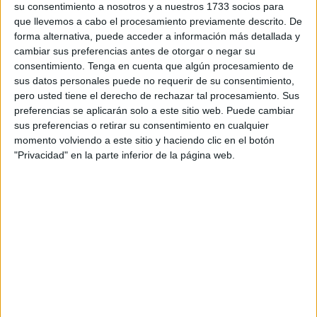
su consentimiento a nosotros y a nuestros 1733 socios para
Esta tercera prueba del Circuito Nacional de Aficionados
que llevemos a cabo el procesamiento previamente descrito. De
forma alternativa, puede acceder a información más detallada y
de la RFET en nuestra ciudad, está organizado por el Club
cambiar sus preferencias antes de otorgar o negar su
VirtualTenis
Ceuta y tiene como sede las pistas de tenis
consentimiento.
Tenga en cuenta que algún procesamiento de
del Parque Marítimo del Mediterráneo en las conocidas
sus datos personales puede no requerir de su consentimiento,
como pistas de la Marina.
pero usted tiene el derecho de rechazar tal procesamiento. Sus
preferencias se aplicarán solo a este sitio web. Puede cambiar
Mas de un centenar de jugadores y jugadoras dieron inicio
sus preferencias o retirar su consentimiento en cualquier
momento volviendo a este sitio y haciendo clic en el botón
a su competición este viernes. El programa está previsto
"Privacidad" en la parte inferior de la página web.
que durante la jornada del viernes se disputen todos los
cuartos de final de las distintas categorías, el sábado las
semifinales y dejando para el domingo las finales, a
excepción de las categorías Minitenis (Sub-6, Sub-8 y
Sub-10) que tendrán su competición el sábado de 11:30 a
13:30 horas.
En esta misma jornada se realizará la fiesta del ‘Orange
Bowl’ para todos los participantes, instalando un stand