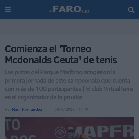
Comienza el 'Torneo
Mcdonalds Ceuta' de tenis
Las pistas del Parque Marítimo acogieron la
primera jornada de este campeonato que cuenta
con más de 100 participantes | El club VirtualTenis
es el organizador de la prueba
Por
Raúl Fernández
06/10/2023 - 17:40