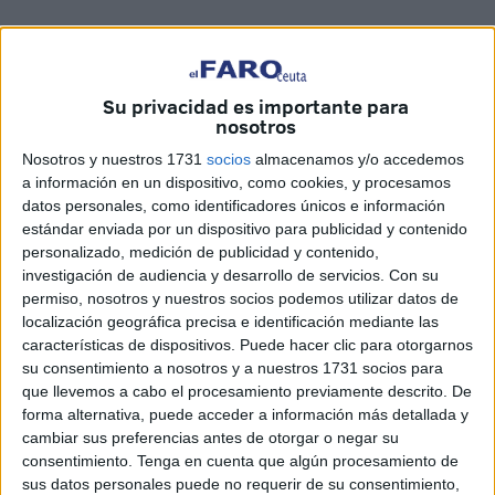
Portales dejó sentenciado el partido al
descanso con un hat-trick
Su privacidad es importante para
nosotros
La Gimnástica Ceuta ha comenzado la temporada
2017/2018 con una goleada por 5-0 frente al conjunto
Nosotros y nuestros 1731
socios
almacenamos y/o accedemos
cordobés del Séneca CF en el encuentro correspondiente
a información en un dispositivo, como cookies, y procesamos
datos personales, como identificadores únicos e información
a la primera jornada dentro del grupo décimo cuarto
estándar enviada por un dispositivo para publicidad y contenido
disputado en el campo municipal ‘Enrique Puga’.
personalizado, medición de publicidad y contenido,
investigación de audiencia y desarrollo de servicios.
Con su
Los cordobeses ya dejaron el encuentro sentenciado al
permiso, nosotros y nuestros socios podemos utilizar datos de
descanso con tres tantos del delantero centro Portales y al
localización geográfica precisa e identificación mediante las
final sólo aguantaron tras la expulsión por roja directa del
características de dispositivos. Puede hacer clic para otorgarnos
su consentimiento a nosotros y a nuestros 1731 socios para
jugador local Darío tras marcar el quinto el cuadro
que llevemos a cabo el procesamiento previamente descrito. De
cordobés del Séneca CF.
forma alternativa, puede acceder a información más detallada y
cambiar sus preferencias antes de otorgar o negar su
El técnico gimnasta sacó su mejor once ante un rival que
consentimiento.
Tenga en cuenta que algún procesamiento de
va a pelear por el ascenso a División de Honor y que fue
sus datos personales puede no requerir de su consentimiento,