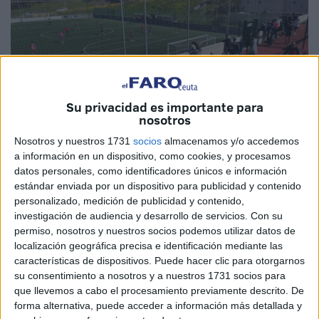
Su privacidad es importante para
nosotros
Nosotros y nuestros 1731
socios
almacenamos y/o accedemos
a información en un dispositivo, como cookies, y procesamos
Imágenes cedidas
datos personales, como identificadores únicos e información
estándar enviada por un dispositivo para publicidad y contenido
personalizado, medición de publicidad y contenido,
investigación de audiencia y desarrollo de servicios.
Con su
permiso, nosotros y nuestros socios podemos utilizar datos de
En Ceuta, el deporte el deporte no solo es competitividad y
localización geográfica precisa e identificación mediante las
superación constante; no es constante sacrificio y entreno.
características de dispositivos. Puede hacer clic para otorgarnos
También es momento de convivencia y ambiente y, en el
su consentimiento a nosotros y a nuestros 1731 socios para
caso que atañe ahora,
de solidaridad
.
que llevemos a cabo el procesamiento previamente descrito. De
forma alternativa, puede acceder a información más detallada y