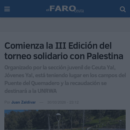
Comienza la III Edición del
torneo solidario con Palestina
Organizado por la sección juvenil de Ceuta Ya!,
Jóvenes Ya!, está teniendo lugar en los campos del
Puente del Quemadero y la recaudación se
destinará a la UNRWA
Por
Juan Zaldívar
30/03/2026 - 23:12