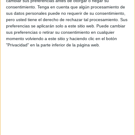
En la tarde de este lunes ha arrancado el
‘
Torneo
cambiar sus preferencias antes de otorgar o negar su
consentimiento.
Tenga en cuenta que algún procesamiento de
Solidario de fútbol 7’
organizado por
Jóvenes Ya!
,
sus datos personales puede no requerir de su consentimiento,
sección de juventudes de la formación política
Ceuta Ya!
,
pero usted tiene el derecho de rechazar tal procesamiento. Sus
a favor de la UNRWA (Agencia de Naciones Unidas para
preferencias se aplicarán solo a este sitio web. Puede cambiar
los Refugiados de Palestina en Oriente Próximo). Un
sus preferencias o retirar su consentimiento en cualquier
momento volviendo a este sitio y haciendo clic en el botón
evento que ha tenido lugar campos de fútbol del Príncipe
"Privacidad" en la parte inferior de la página web.
del Puente del Quemadero, las pistas Tuhami Al Lal y
Aiman Aomar.
Por tercer año consecutivo, este torneo toma lugar en
Ceuta. Como
comenta Fatima Sohora Mohamed
, la
secretaria general de Jóvenes Ya!, todo lo recaudado en el
certamen irá destinado a la UNRWA.
Hasta 16 equipos participan
Como comenta
Sufian Mohamed
, corresponsable de
Finanzas y Tesorería de la formación política Ceuta Ya!,