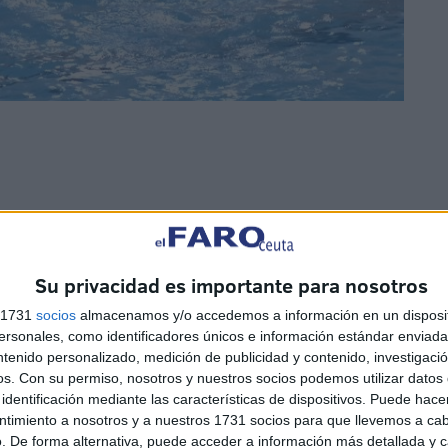
de los cuartos de final que enfrentaba al
Unión
erezanos comenzaron dominando el partido.
Su privacidad es importante para nosotros
s 1731
socios
almacenamos y/o accedemos a información en un disposit
sonales, como identificadores únicos e información estándar enviada 
ntenido personalizado, medición de publicidad y contenido, investigaci
os.
Con su permiso, nosotros y nuestros socios podemos utilizar datos 
identificación mediante las características de dispositivos. Puede hacer
utónoma para vivir con intensidad esta fase final
ntimiento a nosotros y a nuestros 1731 socios para que llevemos a ca
. De forma alternativa, puede acceder a información más detallada y 
encedor de esta quinta edición de la
liga infantil de