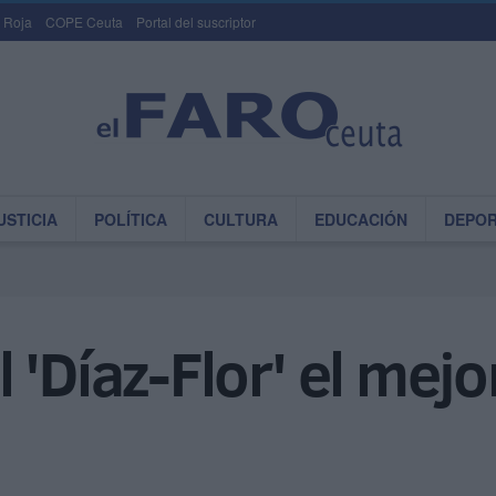
 Roja
COPE Ceuta
Portal del suscriptor
USTICIA
POLÍTICA
CULTURA
EDUCACIÓN
DEPO
 'Díaz-Flor' el mej