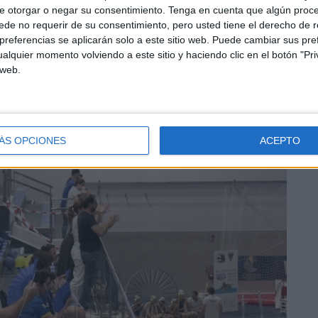
e otorgar o negar su consentimiento.
Tenga en cuenta que algún proc
de no requerir de su consentimiento, pero usted tiene el derecho de r
referencias se aplicarán solo a este sitio web. Puede cambiar sus pref
esta tarde era el turno de las semifinales de waterpolo.
alquier momento volviendo a este sitio y haciendo clic en el botón "Pri
 web.
o y familias que se han desplazado para este campeonato,
da en un gran ambiente de waterpolo, en el que los más
ÁS OPCIONES
ACEPTO