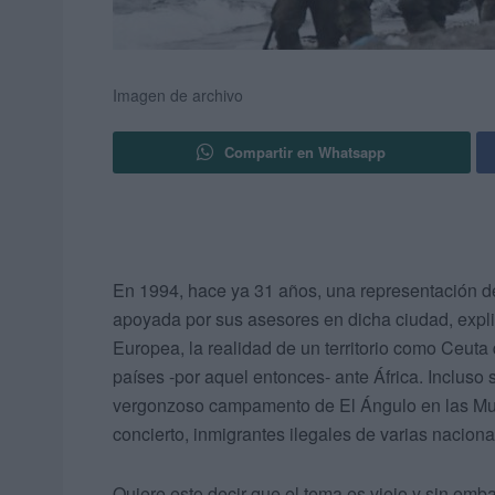
Imagen de archivo
Compartir en Whatsapp
En 1994, hace ya 31 años, una representación de
apoyada por sus asesores en dicha ciudad, expl
Europea, la realidad de un territorio como Ceuta
países -por aquel entonces- ante África. Incluso s
vergonzoso campamento de El Ángulo en las Mur
concierto, inmigrantes ilegales de varias naciona
Quiere esto decir que el tema es viejo y sin em