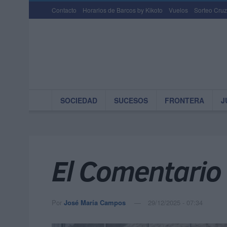
Contacto
Horarios de Barcos by Kikoto
Vuelos
Sorteo Cruz
SOCIEDAD
SUCESOS
FRONTERA
J
El Comentario
Por
José María Campos
29/12/2025 - 07:34