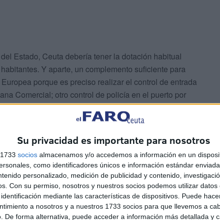
el Estado, Ceuta debería tener la dotación habitual
habitantes. Y aparte, un complemento suficiente para
 Europea porque es preciso realizar el control de entrada
na Comercial; otro control de policía en el puerto por
nero en Algeciras porque no pertenecemos a la Unión
n Ceuta, también porque existe un impuesto local.
erzas de orden público debería tener previsto personal
Su privacidad es importante para nosotros
a teniendo en cuenta los peligros de la valla y, desde
s 1733
socios
almacenamos y/o accedemos a información en un disposit
ínsula de intervención rápida, para actuar en casos
sonales, como identificadores únicos e información estándar enviada 
que se repitió, aunque en menor proporción, tres años
ntenido personalizado, medición de publicidad y contenido, investigaci
os.
Con su permiso, nosotros y nuestros socios podemos utilizar datos 
identificación mediante las características de dispositivos. Puede hacer
ntimiento a nosotros y a nuestros 1733 socios para que llevemos a ca
. De forma alternativa, puede acceder a información más detallada y 