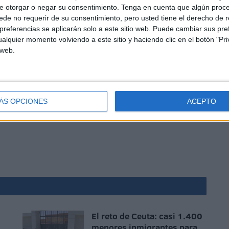
e otorgar o negar su consentimiento.
Tenga en cuenta que algún proc
de no requerir de su consentimiento, pero usted tiene el derecho de r
referencias se aplicarán solo a este sitio web. Puede cambiar sus pref
importantes problemas propios que debemos afrontar o
alquier momento volviendo a este sitio y haciendo clic en el botón "Pri
 web.
que desborda a la Ciudad Autónoma que no debía tener
 más fuerzas de seguridad para un territorio que debe
ronta cualquier otra ciudad similar en la Península.
ÁS OPCIONES
ACEPTO
El reto de Ceuta: casi 1.400
menores inmigrantes para