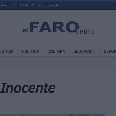
 Roja
COPE Ceuta
Portal del suscriptor
USTICIA
POLÍTICA
CULTURA
EDUCACIÓN
DEPO
 Inocente