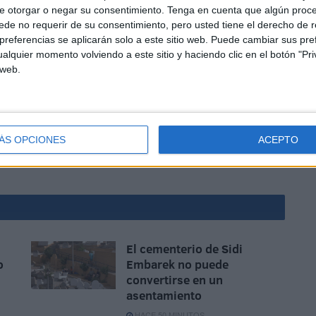
e otorgar o negar su consentimiento.
Tenga en cuenta que algún proc
de no requerir de su consentimiento, pero usted tiene el derecho de r
referencias se aplicarán solo a este sitio web. Puede cambiar sus pref
nes que todo esto puede tener en el caso concreto de
alquier momento volviendo a este sitio y haciendo clic en el botón "Pri
ruecos al que Estados Unidos viene considerando una
 web.
uto Español de Asuntos Estratégicos advirtiera de la
 recomendando una plan de defensa específico para Ceuta-
cos está poniendo en marcha una creciente industria
ÁS OPCIONES
ACEPTO
dounidenses, indias e israelíes.
El cementerio de Sidi
o
Embarek no puede
convertirse en un
asentamiento
HACE 50 MINUTOS