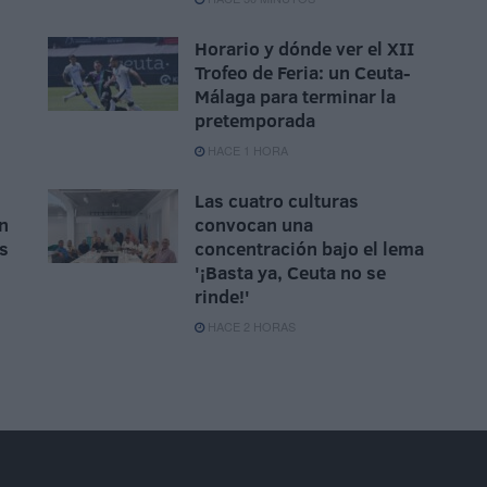
Horario y dónde ver el XII
Trofeo de Feria: un Ceuta-
Málaga para terminar la
pretemporada
HACE 1 HORA
Las cuatro culturas
n
convocan una
as
concentración bajo el lema
'¡Basta ya, Ceuta no se
rinde!'
HACE 2 HORAS