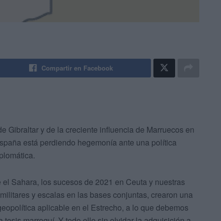
Compartir en Facebook
 Gibraltar y de la creciente influencia de Marruecos en
spaña está perdiendo hegemonía ante una política
iplomática.
e el Sahara, los sucesos de 2021 en Ceuta y nuestras
militares y escalas en las bases conjuntas, crearon una
a geopolítica aplicable en el Estrecho, a lo que debemos
a tesis marroquí. Y todo ello sin olvidar la adquisición a