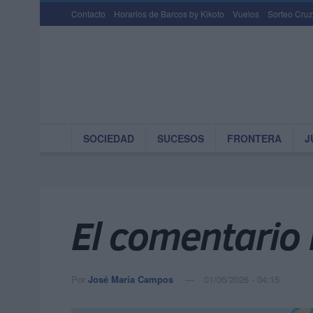
Contacto
Horarios de Barcos by Kikoto
Vuelos
Sorteo Cruz
SOCIEDAD
SUCESOS
FRONTERA
J
El comentario
Por
José María Campos
01/06/2026 - 04:15