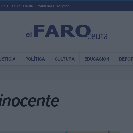
 Roja
COPE Ceuta
Portal del suscriptor
USTICIA
POLÍTICA
CULTURA
EDUCACIÓN
DEPO
 inocente