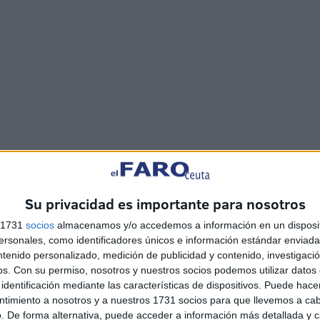
 está reestructurando el comercio mundial en beneficio de
stán relanzando las obras de remodelación y ampliación
largo de su costa atlántica y mediterránea, con objeto de
Su privacidad es importante para nosotros
ante la pasividad española. En efecto, esta pasiva
s 1731
socios
almacenamos y/o accedemos a información en un disposit
Algeciras, Ceuta, Melilla y otros puertos peninsulares,
sonales, como identificadores únicos e información estándar enviada 
oquí en una amplia zona.
ntenido personalizado, medición de publicidad y contenido, investigaci
os.
Con su permiso, nosotros y nuestros socios podemos utilizar datos 
identificación mediante las características de dispositivos. Puede hacer
ntimiento a nosotros y a nuestros 1731 socios para que llevemos a ca
. De forma alternativa, puede acceder a información más detallada y 