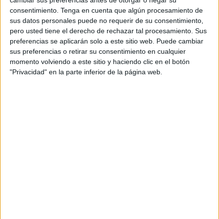
cuando era obligatoria y que, pasado el tiempo,
consentimiento.
Tenga en cuenta que algún procesamiento de
idealizaron incluso su paso por la ciudad y recuerdan a
sus datos personales puede no requerir de su consentimiento,
pero usted tiene el derecho de rechazar tal procesamiento. Sus
sus familias el tiempo que nos acompañaron, sirviendo a
preferencias se aplicarán solo a este sitio web. Puede cambiar
España en África.
sus preferencias o retirar su consentimiento en cualquier
momento volviendo a este sitio y haciendo clic en el botón
Cuando los ceutíes en la distancia se encuentran entre sí o
"Privacidad" en la parte inferior de la página web.
con los que vivimos en esta ciudad, se crea enseguida una
corriente de simpatía y complicidad que deroga las
formalidades e incluso las presentaciones. El hecho de
coincidir en el origen, allana un camino que en otras
ocasiones puede ser incluso tortuoso. Son militares,
algunos ocupando altos cargos, funcionarios que vivieron
en Ceuta su primer destino, empresarios de éxito
repartidos por toda España, catedráticos o enseñantes
muchos de los cuales llegaron a lo más alto de sus
carreras y personas de las más variadas profesiones,
incluso residiendo en el extranjero, pero todos con el
nombre de Ceuta en el recuerdo. Cuando se encuentran