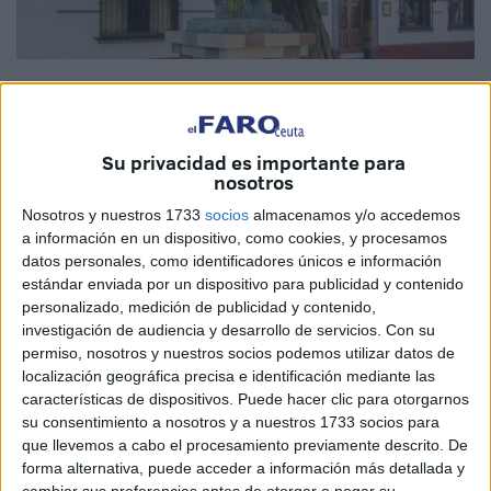
Imagen de archivo
Su privacidad es importante para
nosotros
Escribí hace más de 12 años que hay miles de ceutíes de
Nosotros y nuestros 1733
socios
almacenamos y/o accedemos
nacimiento o adopción repartidos por todo el mundo que
a información en un dispositivo, como cookies, y procesamos
son, en su mayoría, los afectados por lo que Francisco
datos personales, como identificadores únicos e información
Olivencia (qepd) llamó la diáspora, esa característica de
estándar enviada por un dispositivo para publicidad y contenido
nuestra ciudad que obliga a muchos de sus habitantes a
personalizado, medición de publicidad y contenido,
investigación de audiencia y desarrollo de servicios.
Con su
marchar a otras tierras. Unos terminaron sus estudios
permiso, nosotros y nuestros socios podemos utilizar datos de
encontrando trabajo fuera, otros por ser destinados a
localización geográfica precisa e identificación mediante las
distintos lugares, unos terceros por matrimonio con una
características de dispositivos. Puede hacer clic para otorgarnos
ceutí y muchos porque siguieron a sus padres hasta la
su consentimiento a nosotros y a nuestros 1733 socios para
que llevemos a cabo el procesamiento previamente descrito. De
Península. Los llamo ceutíes en la distancia e incluyo en
forma alternativa, puede acceder a información más detallada y
este apartado a los soldados que hicieron la mili en Ceuta
cambiar sus preferencias antes de otorgar o negar su