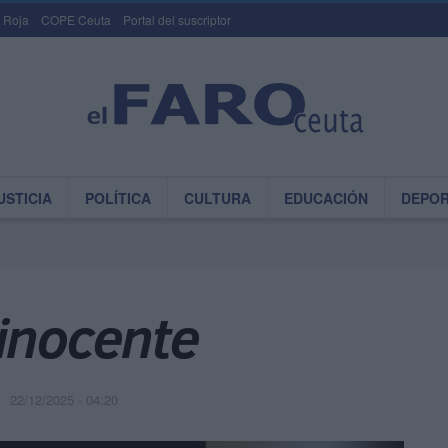
 Roja
COPE Ceuta
Portal del suscriptor
USTICIA
POLÍTICA
CULTURA
EDUCACIÓN
DEPO
 inocente
22/12/2025 - 04:20