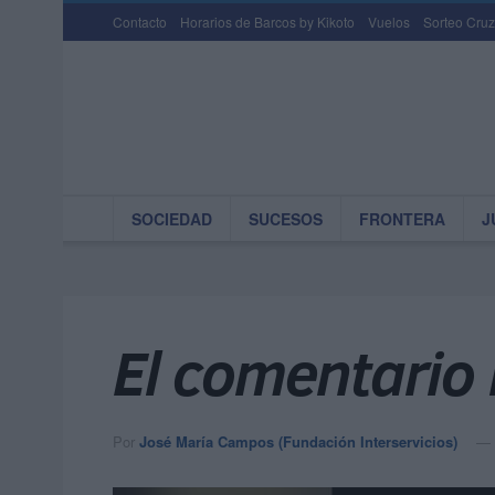
Contacto
Horarios de Barcos by Kikoto
Vuelos
Sorteo Cruz
SOCIEDAD
SUCESOS
FRONTERA
J
El comentario
Por
José María Campos (Fundación Interservicios)