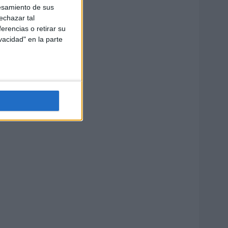
esamiento de sus
echazar tal
erencias o retirar su
vacidad" en la parte