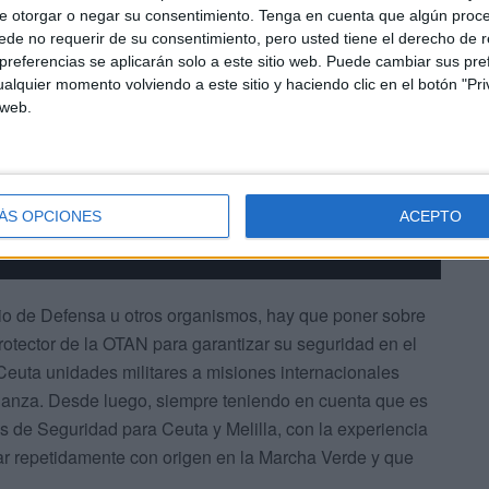
e otorgar o negar su consentimiento.
Tenga en cuenta que algún proc
de no requerir de su consentimiento, pero usted tiene el derecho de r
referencias se aplicarán solo a este sitio web. Puede cambiar sus pref
alquier momento volviendo a este sitio y haciendo clic en el botón "Pri
 web.
ÁS OPCIONES
ACEPTO
rio de Defensa u otros organismos, hay que poner sobre
otector de la OTAN para garantizar su seguridad en el
euta unidades militares a misiones internacionales
ianza. Desde luego, siempre teniendo en cuenta que es
s de Seguridad para Ceuta y Melilla, con la experiencia
ar repetidamente con origen en la Marcha Verde y que