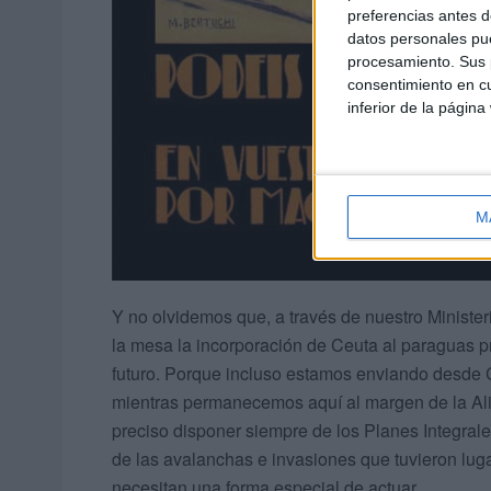
preferencias antes d
datos personales pue
procesamiento. Sus p
consentimiento en cu
inferior de la página
M
Y no olvidemos que, a través de nuestro Ministe
la mesa la incorporación de Ceuta al paraguas pr
futuro. Porque incluso estamos enviando desde C
mientras permanecemos aquí al margen de la Al
preciso disponer siempre de los Planes Integrale
de las avalanchas e invasiones que tuvieron lug
necesitan una forma especial de actuar.