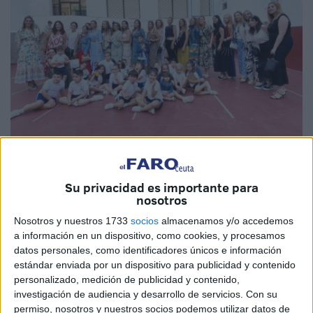
Fotos: Eva Cerezo
Su privacidad es importante para
nosotros
Nosotros y nuestros 1733
socios
almacenamos y/o accedemos
Dieron las siete y media de la tarde de este martes en el
a información en un dispositivo, como cookies, y procesamos
datos personales, como identificadores únicos e información
colegio La Inmaculada
, en Ceuta, y todos los padres
estándar enviada por un dispositivo para publicidad y contenido
tomaron su sitio frente al escenario para disfrutar del último
personalizado, medición de publicidad y contenido,
acto de sus pequeños como
alumnos de infantil.
investigación de audiencia y desarrollo de servicios.
Con su
permiso, nosotros y nuestros socios podemos utilizar datos de