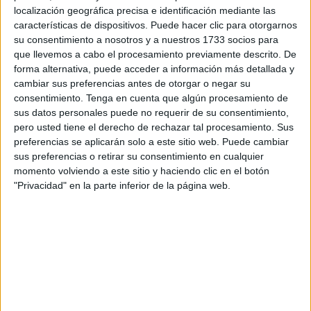
Fue la coordinadora de infantil Ana Muñoz la encargada
localización geográfica precisa e identificación mediante las
de la presentación del acto de los dos grupos de infantil ya
características de dispositivos. Puede hacer clic para otorgarnos
su consentimiento a nosotros y a nuestros 1733 socios para
que la directora del centro, Ana Valero, no pudo acudir por
que llevemos a cabo el procesamiento previamente descrito. De
motivos de salud.
forma alternativa, puede acceder a información más detallada y
cambiar sus preferencias antes de otorgar o negar su
Antes de las actuaciones todos los pequeños se dirigieron
consentimiento.
Tenga en cuenta que algún procesamiento de
al “árbol de los recuerdos”, un árbol creado por las
sus datos personales puede no requerir de su consentimiento,
maestras
en el que cada alumno de infantil escribió o
pero usted tiene el derecho de rechazar tal procesamiento. Sus
preferencias se aplicarán solo a este sitio web. Puede cambiar
dibujó en un papelito su memoria más recordada durante
sus preferencias o retirar su consentimiento en cualquier
su paso por este ciclo.
momento volviendo a este sitio y haciendo clic en el botón
"Privacidad" en la parte inferior de la página web.
Fueron los alumnos del grupo 5 años B, Pablo Lacal y
Triana Valenzuela, los encargados de presentar las
actuaciones de sus compañeros a través de un discurso
muy gracioso y tierno que hizo reír a todos los asistentes.
Los pequeños de 5 años A abrieron el acto con un
baile
que todos disfrutaron. Tras mover el esqueleto, pasaron a