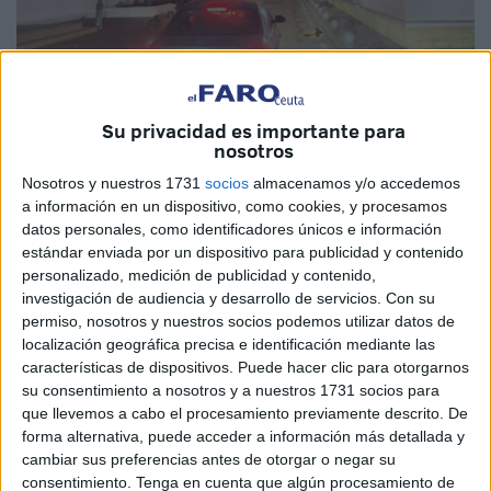
Imagen de archivo
Su privacidad es importante para
nosotros
Nosotros y nuestros 1731
socios
almacenamos y/o accedemos
Hay asuntos que una no se explica cómo pueden llegar a
a información en un dispositivo, como cookies, y procesamos
ser noticia. Y no lo digo porque el tema no lo merezca sino
datos personales, como identificadores únicos e información
por cómo es posible que se no actúe, no se intervenga de
estándar enviada por un dispositivo para publicidad y contenido
personalizado, medición de publicidad y contenido,
manera rápida y eficaz para dar con soluciones sencillas a
investigación de audiencia y desarrollo de servicios.
Con su
problemas que afectan a muchos.
permiso, nosotros y nuestros socios podemos utilizar datos de
localización geográfica precisa e identificación mediante las
Hablo de los colapsos infernales generados en el interior
características de dispositivos. Puede hacer clic para otorgarnos
del Poblado Marinero a los que nadie da solución y que se
su consentimiento a nosotros y a nuestros 1731 socios para
han convertido en motivo de denuncia constante no solo
que llevemos a cabo el procesamiento previamente descrito. De
forma alternativa, puede acceder a información más detallada y
por parte de la asociación de usuarios del puerto deportivo
cambiar sus preferencias antes de otorgar o negar su
sino de cualquier otro ciudadano que tenga que rodear
consentimiento.
Tenga en cuenta que algún procesamiento de