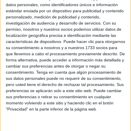
datos personales, como identificadores únicos e información
Ya es difícil que exista coincidencia entre lo que percibe y
estándar enviada por un dispositivo para publicidad y contenido
sufre el ciudadano y la sensibilidad del administrador de
personalizado, medición de publicidad y contenido,
investigación de audiencia y desarrollo de servicios.
Con su
turno, pero aún es más grave que cuando esta
permiso, nosotros y nuestros socios podemos utilizar datos de
concurrencia de criterio existe, en lugar de ofrecer la
localización geográfica precisa e identificación mediante las
solución al problema, lo que hace este es hacerlo suyo,
características de dispositivos. Puede hacer clic para otorgarnos
asumirlo como descubridor y ofrecer el diagnostico de su
su consentimiento a nosotros y a nuestros 1733 socios para
que llevemos a cabo el procesamiento previamente descrito. De
existencia como la solución que ellos aportan tratándonos
forma alternativa, puede acceder a información más detallada y
como imbéciles. Sirva como ejemplo la última entrevista
cambiar sus preferencias antes de otorgar o negar su
que he oído a uno de estos importantes representantes
consentimiento.
Tenga en cuenta que algún procesamiento de
cuando se le preguntaba ¿cómo se podía traer más
sus datos personales puede no requerir de su consentimiento,
turismo a Ceuta? El susodicho contestó: que abaratando
pero usted tiene el derecho de rechazar tal procesamiento. Sus
preferencias se aplicarán solo a este sitio web. Puede cambiar
los precios de las compañías navieras ¡el esfuerzo
sus preferencias o retirar su consentimiento en cualquier
intelectual debió dejarlo agotador! Eso es lo que está
momento volviendo a este sitio y haciendo clic en el botón
demandando la ciudadanía desde hace años, que
"Privacidad" en la parte inferior de la página web.
abaraten los precios, son ustedes quienes deben
encontrar la forma de hacerlo y ponerla en funcionamiento,
que para eso cobran más de seis mil euros al mes, para