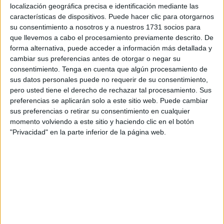
Las dos me confirmaron lo que yo pensaba.
localización geográfica precisa e identificación mediante las
características de dispositivos. Puede hacer clic para otorgarnos
Eso es un OVNI.
su consentimiento a nosotros y a nuestros 1731 socios para
que llevemos a cabo el procesamiento previamente descrito. De
Efectivamente lo que mis ojos habían presenciado y mi
forma alternativa, puede acceder a información más detallada y
mente había quedado ensimismada y aturdida por las
cambiar sus preferencias antes de otorgar o negar su
ganas, del pasado, de haber tenido el privilegio de haber
consentimiento.
Tenga en cuenta que algún procesamiento de
sus datos personales puede no requerir de su consentimiento,
visto esta escena aquí la tenía yo presente.
pero usted tiene el derecho de rechazar tal procesamiento. Sus
preferencias se aplicarán solo a este sitio web. Puede cambiar
Y encima para más inri lo vio también con la boca abierta y
sus preferencias o retirar su consentimiento en cualquier
pensativo un amigo de fatigas que con boca pequeña me
momento volviendo a este sitio y haciendo clic en el botón
dijo: "Al final va a ser cierto todo lo que decías".
"Privacidad" en la parte inferior de la página web.
Y es que mis palabras del pasado hablando de los grupos
de personas que se dedicaban a otear, escudriñar los
cielos de nuestra patria, no era una mera sacada de
chistera o vacileo, había sido realidad, aunque muchos
nos tratarán de mentes idas de una realidad pasmosa de
que ¿cómo va a existir eso?,¿cómo nos van a visitar seres