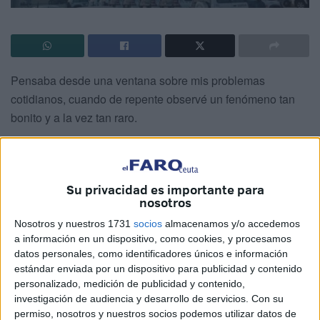
Pensaba desde una ventana sobre mis problemas
cotidianos, cuando de repente observé un fenómeno tan
bonito y a la vez tan raro.
Estaba allí no lo había inventado.
Saque mi móvil e hice una instantánea.
Su privacidad es importante para
nosotros
La vi tranquilamente y llegué a una conclusión.
Nosotros y nuestros 1731
socios
almacenamos y/o accedemos
Pero habían sido tantas las veces que yo hubiera querido
a información en un dispositivo, como cookies, y procesamos
tener este testimonio definido que no queriendo ser juez y
datos personales, como identificadores únicos e información
estándar enviada por un dispositivo para publicidad y contenido
parte mandé a dos personas está videncia tan rara, pero
personalizado, medición de publicidad y contenido,
real.
investigación de audiencia y desarrollo de servicios.
Con su
permiso, nosotros y nuestros socios podemos utilizar datos de