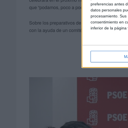
preferencias antes d
que “podamos, poco a poco, cohesionar al partido
datos personales pue
procesamiento. Sus p
Sobre los preparativos del Congreso, aseguran q
consentimiento en cu
inferior de la página
con la ayuda de un comité organizador, así como 
M