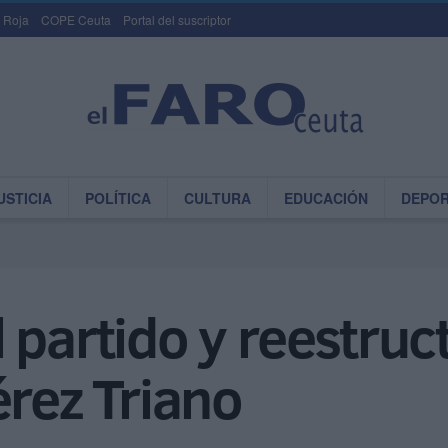
 Roja
COPE Ceuta
Portal del suscriptor
USTICIA
POLÍTICA
CULTURA
EDUCACIÓN
DEPO
 partido y reestruc
érez Triano