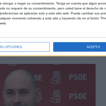
e otorgar o negar su consentimiento.
Tenga en cuenta que algún proc
 y reestructurarnos”, manifiesta Pérez Triano.
de no requerir de su consentimiento, pero usted tiene el derecho de r
referencias se aplicarán solo a este sitio web. Puede cambiar sus pref
ue aún hay “bastante trabajo”, algo para que lo cuentan
alquier momento volviendo a este sitio y haciendo clic en el botón "Pri
 web.
de gran parte de la militancia.
ÁS OPCIONES
ACEPTO