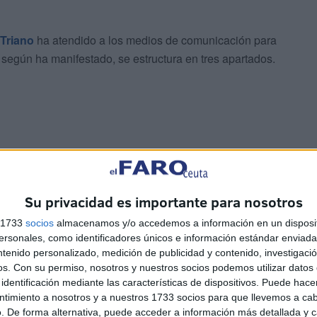
 Triano
ha atendido a los medios de comunicación para
 según ha manifestado, se estructura en tres apartados.
n el que explicamos de qué situación partimos. También
ciudad. Y el apartado principal, lógicamente, porque es
Su privacidad es importante para nosotros
tido que queremos de cara al futuro”.
s 1733
socios
almacenamos y/o accedemos a información en un disposit
sonales, como identificadores únicos e información estándar enviada 
ntenido personalizado, medición de publicidad y contenido, investigaci
os.
Con su permiso, nosotros y nuestros socios podemos utilizar datos 
identificación mediante las características de dispositivos. Puede hacer
ersos en los preparativos del
Congreso
que se
ntimiento a nosotros y a nuestros 1733 socios para que llevemos a ca
. De forma alternativa, puede acceder a información más detallada y 
eren es contar con la participación de la militancia y