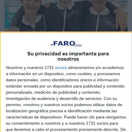
Su privacidad es importante para
Imagen cedida
nosotros
Nosotros y nuestros 1731
socios
almacenamos y/o accedemos
a información en un dispositivo, como cookies, y procesamos
datos personales, como identificadores únicos e información
Los nadadores del
CN Caballa
de Ceuta siguen
estándar enviada por un dispositivo para publicidad y contenido
desplegando sus habilidades de
natación
en los
personalizado, medición de publicidad y contenido,
investigación de audiencia y desarrollo de servicios.
Con su
diferentes campeonatos a los que acuden cada fin de
permiso, nosotros y nuestros socios podemos utilizar datos de
semana.
localización geográfica precisa e identificación mediante las
características de dispositivos. Puede hacer clic para otorgarnos
Los alevines participaron en el campeonato de Andalucía
su consentimiento a nosotros y a nuestros 1731 socios para
celebrado en Cádiz con estos resultados:
que llevemos a cabo el procesamiento previamente descrito. De