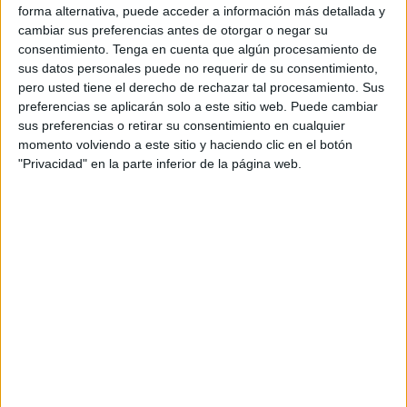
forma alternativa, puede acceder a información más detallada y
Jaime López Galán:
cambiar sus preferencias antes de otorgar o negar su
consentimiento.
Tenga en cuenta que algún procesamiento de
200 Braza - 3:24.09 (Récord de Ceuta de 12 años)
sus datos personales puede no requerir de su consentimiento,
pero usted tiene el derecho de rechazar tal procesamiento. Sus
200 Estilos - 3:03.11 (Récord de Ceuta de 12 años)
preferencias se aplicarán solo a este sitio web. Puede cambiar
sus preferencias o retirar su consentimiento en cualquier
100 Braza - 1:37.37 (Récord de Ceuta de 12 años)
momento volviendo a este sitio y haciendo clic en el botón
"Privacidad" en la parte inferior de la página web.
Ana González Borrego:
100 Espalda - 1:26.29 (Récord de Ceuta de 13 años)
200 Espalda - 3:03.93 (Récord de Ceuta de 13 años)
200 Estilos - 3:10.19 (Récord de Ceuta de 13 años)
Cayetana García Villalba:
200 Mariposa - 3:30.90 (Récord de Ceuta Absoluto)
Por su parte,
Nacho Gaitán
dirigió a la categorías