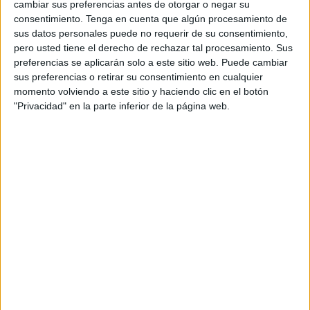
cambiar sus preferencias antes de otorgar o negar su
para todas las
categorías
el próximo lunes 6 de
consentimiento.
Tenga en cuenta que algún procesamiento de
septiembre de 2021.
sus datos personales puede no requerir de su consentimiento,
pero usted tiene el derecho de rechazar tal procesamiento. Sus
Esta temporada el CN Caballa tendrá varios equipos en
preferencias se aplicarán solo a este sitio web. Puede cambiar
categoría masculina como serán el de Primera División
sus preferencias o retirar su consentimiento en cualquier
Nacional Masculina, un filial que militará en la Primera
momento volviendo a este sitio y haciendo clic en el botón
"Privacidad" en la parte inferior de la página web.
Andaluza, un equipo Juvenil, otro cadete, uno infantil y otro
alevín. En categoría femenina competirá el absoluto en la
Liga Andaluza de Primera División, también habrá un
equipo cadete y otro alevín, aunque este último quedará
pendiente de las nuevas incorporaciones a la escuela que
comparten el club con el Instituto Ceutí de Deportes.
Las copas de Andalucía Masculina y Femenina
comenzarán el 11-12 de septiembre y en categoría
masculina el Club Natación Caballa-Ciudad de Ceuta se
enfrentará el 11 de septiembre al Club Waterpolo Dos
Hermanas y también al Club Deportivo Waterpolo