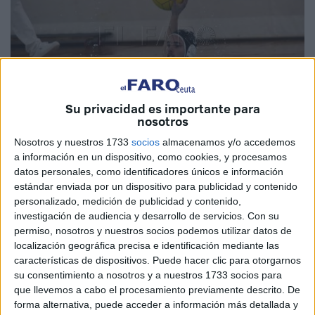
Su privacidad es importante para
nosotros
Nosotros y nuestros 1733
socios
almacenamos y/o accedemos
Imagen de archivo
a información en un dispositivo, como cookies, y procesamos
datos personales, como identificadores únicos e información
estándar enviada por un dispositivo para publicidad y contenido
personalizado, medición de publicidad y contenido,
investigación de audiencia y desarrollo de servicios.
Con su
El
Club Natación Caballa
que esta
temporada
permiso, nosotros y nuestros socios podemos utilizar datos de
2021/2022
también tendrá añadido la nomenclatura de
localización geográfica precisa e identificación mediante las
Ciudad de Ceuta ya tiene programado su inicio de la
características de dispositivos. Puede hacer clic para otorgarnos
pretemporada.
su consentimiento a nosotros y a nuestros 1733 socios para
que llevemos a cabo el procesamiento previamente descrito. De
El club ha anunciado que los entrenamientos comenzarán
forma alternativa, puede acceder a información más detallada y