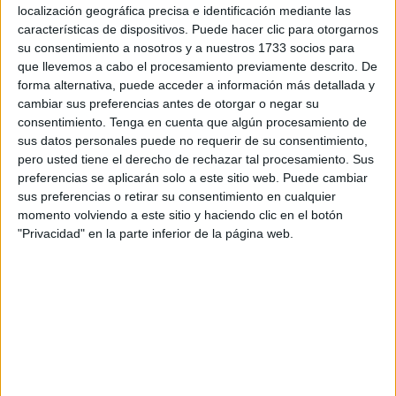
localización geográfica precisa e identificación mediante las
de final contra el Sant Andreu por un 5-6.
características de dispositivos. Puede hacer clic para otorgarnos
su consentimiento a nosotros y a nuestros 1733 socios para
Los de Alejandro Villada ‘Keru’ jugaron su último partido
que llevemos a cabo el procesamiento previamente descrito. De
de este viernes alcanzando los octavos de final contra un
forma alternativa, puede acceder a información más detallada y
equipo fuerte como es el Sant Andreu donde cayeron por
cambiar sus preferencias antes de otorgar o negar su
consentimiento.
Tenga en cuenta que algún procesamiento de
un 5-6
pero dieron muestras de un gran waterpolo.
sus datos personales puede no requerir de su consentimiento,
pero usted tiene el derecho de rechazar tal procesamiento. Sus
Camino hacia octavos
preferencias se aplicarán solo a este sitio web. Puede cambiar
sus preferencias o retirar su consentimiento en cualquier
El cuadro caballa comenzó de una forma pletórica el
momento volviendo a este sitio y haciendo clic en el botón
"Privacidad" en la parte inferior de la página web.
Nacional
en su correspondiente fase de grupos.
El CN Caballa de Ceuta comenzó su participación en el
Campeonato de España Alevín 2025 en Elche con
resultados prometedores que significan que están
haciendo un gran torneo.
El
CN Caballa
inició su periplo en Elche con dos victorias