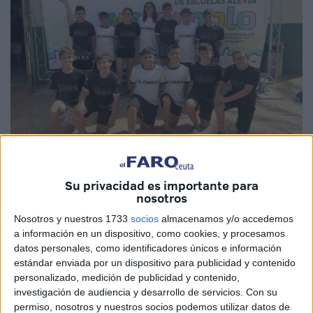
Imagen cedida
Su privacidad es importante para
nosotros
Nosotros y nuestros 1733
socios
almacenamos y/o accedemos
a información en un dispositivo, como cookies, y procesamos
El
CN Caballa
de categoría alevín de Ceuta está jugando
datos personales, como identificadores únicos e información
el campeonato de España de waterpolo que se celebra en
estándar enviada por un dispositivo para publicidad y contenido
la localidad alicantina de Elche. Este viernes, el equipo
personalizado, medición de publicidad y contenido,
dirigido por Alejandro Villada ‘Keru’, se quedó a las
investigación de audiencia y desarrollo de servicios.
Con su
permiso, nosotros y nuestros socios podemos utilizar datos de
puertas de los cuartos de final, ya que cayeron en octavos