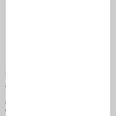
Los waterpolistas que dicen
adiós
El Club Natación Caballa ha posteado un vídeo de
despedida para
Janos Baksa, Kovács Barnabás,