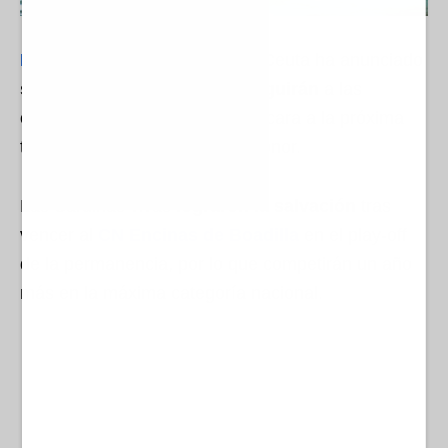
El Club Natación Caballa
de Ceuta ha anunciado
seis waterpolistas que no seguirán
a las
órdenes de Peter Kubicsko de cara a la próxima
temporada en la División de Honor.
Las Sardinas vivas
lograron la salvación
tras
vencer al
CN Encinas de Boadilla
en el play-off
de la permanencia, por lo que competirán un año
más en la máxima categoría nacional.