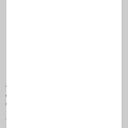
“Queremos dar las gracias a los jugadores que no
continuarán con nosotros la próxima temporada”,
expresó la entidad deportiva.
Tras las bajas confirmadas, el club estudiará el