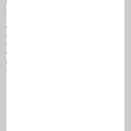
propio
Josep Puig (56 tantos), que también
acaba su vinculación
con el cuadro blanquinegro.
Con varias piezas importantes diciendo adiós, el
Club Natación Caballa afronta un verano de
cambios en la confección de su plantilla y la
dirección deportiva ya trabaja en reforzar el equipo
para encarar una siempre exigente División de
Honor.