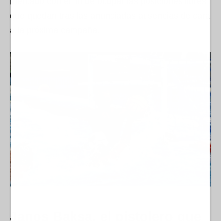
mercado con el fin de ocupar las posiciones libres
que quedan tras las anunciadas ausencias de cara
a la próxima campaña.
Janos Baksa, el pistolero que