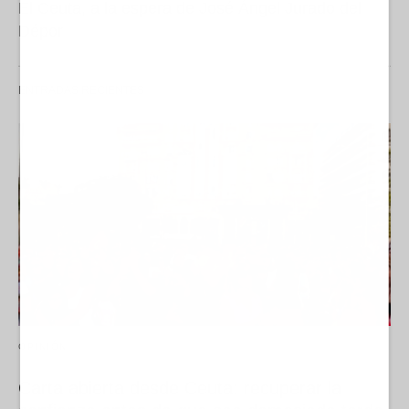
El Ceuta, a la espera de José Ángel Jurado del
Dépor
ENTRADAS RECIENTES
OPINIÓN
Carta abierta desde Ceuta: recuperar la