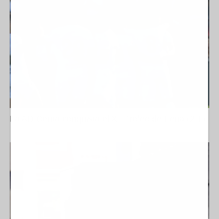
La AD Ceuta conquista el XII Trofeo de Feria (2-1)