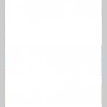
El 'Murube' se pone a punto: todas las obras
previstas, al detalle