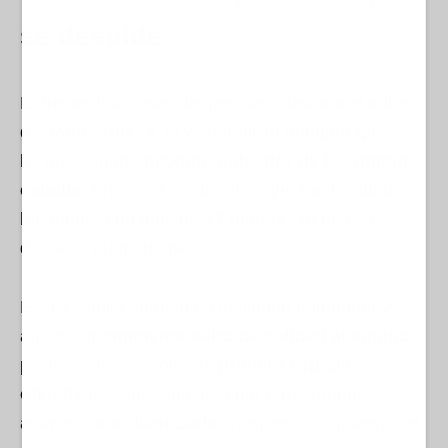
se despide
Entre las dolorosas despedidas, destaca el adiós
de
Janos Baksa
, el waterpolista húngaro que se
ha proclamado
máximo goleador de la entidad
caballa
. En los 24 encuentros que ha disputado,
ha anotado un total de
73 dianas
, 38 de ellas
desde el punto de penalti.
El ’8’ Caballa aterrizó en la ciudad autónoma y
aportó un
inminente salto de calidad al equipo
,
posicionándose como la
primera espada
ofensiva
, siendo apoyado por otros grandes
activos como Juan Carlos Reguera (55 goles) o el