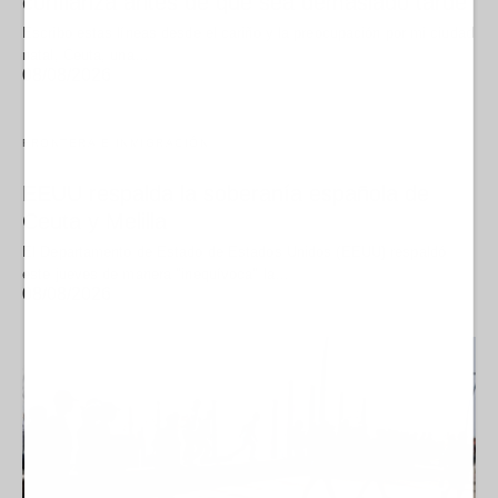
confianza antes de que sea demasiado tarde
Escribo estas líneas desde el cariño y la preocupación por mi ciudad
natal, Ceuta, una…
08/08/2026
FRONTERA E INMIGRACIÓN
EEUU respalda la soberanía española de
Ceuta y Melilla
El Departamento de Estado de Estados Unidos (EEUU) respaldó
este jueves de manera "inequívoca" la…
08/08/2026