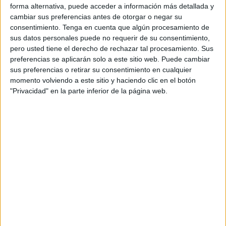
consiguieron superarlo a base de coraje y acierto en los
forma alternativa, puede acceder a información más detallada y
penaltis.
cambiar sus preferencias antes de otorgar o negar su
consentimiento.
Tenga en cuenta que algún procesamiento de
El
partido
era crucial para seguir teniendo opciones.
sus datos personales puede no requerir de su consentimiento,
Enfrente se iba a encontrar a un viejo conocido, que
pero usted tiene el derecho de rechazar tal procesamiento. Sus
preferencias se aplicarán solo a este sitio web. Puede cambiar
además tenía opciones para ser segundo de grupo. En la
sus preferencias o retirar su consentimiento en cualquier
primera jornada ante el Molins de Rei no saliieron las
momento volviendo a este sitio y haciendo clic en el botón
cosas como se preveían. Y la derrota contundente, dejó al
"Privacidad" en la parte inferior de la página web.
CN Caballa algo tocado.
El conjunto ceutí salió inspirado y pronto cogió ventaja en
el marcador. El CN Caballa ganaba por dos goles al final
del primer cuarto y el CW Chiclana no había aún ni
despertado. En el segundo cuarto, el equipo de Juan
Ramón León continuó a lo suyo. Mostrándose muy fuerte
atrás y marcando goles importantes. Al término de la
primera mitad, la ventaja era de tres goles para las ceutíes,
3-6. En el tercer cuarto, las fuerzas se emparejaron pero