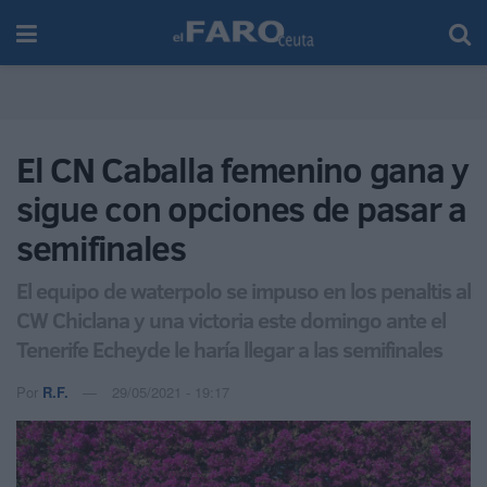
El CN Caballa femenino gana y
sigue con opciones de pasar a
semifinales
El equipo de waterpolo se impuso en los penaltis al
CW Chiclana y una victoria este domingo ante el
Tenerife Echeyde le haría llegar a las semifinales
Por
R.F.
29/05/2021 - 19:17