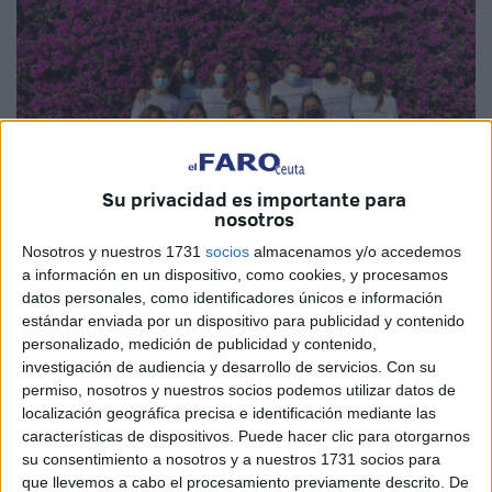
Su privacidad es importante para
nosotros
Nosotros y nuestros 1731
socios
almacenamos y/o accedemos
a información en un dispositivo, como cookies, y procesamos
datos personales, como identificadores únicos e información
Cedida
estándar enviada por un dispositivo para publicidad y contenido
personalizado, medición de publicidad y contenido,
investigación de audiencia y desarrollo de servicios.
Con su
permiso, nosotros y nuestros socios podemos utilizar datos de
El
CN Caballa
femenino sigue teniendo opciones de
localización geográfica precisa e identificación mediante las
características de dispositivos. Puede hacer clic para otorgarnos
alcanzar las semifinales de la fase de ascenso de la 1ª
su consentimiento a nosotros y a nuestros 1731 socios para
Nacional. Las
ceutíes tenían su primer ‘match-ball’
, y
que llevemos a cabo el procesamiento previamente descrito. De