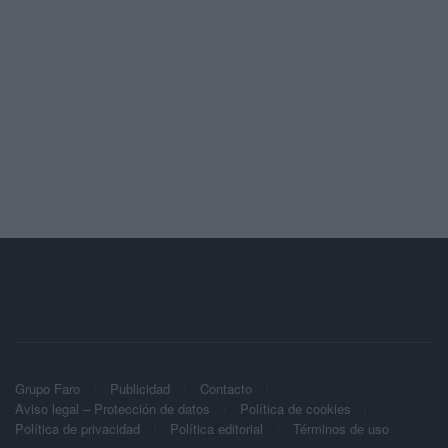
Grupo Faro
Publicidad
Contacto
Aviso legal – Protección de datos
Política de cookies
Política de privacidad
Política editorial
Términos de uso