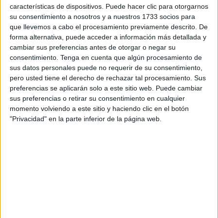
características de dispositivos. Puede hacer clic para otorgarnos
Aún lo es más si es producto
del coronavirus.
En Ceuta
su consentimiento a nosotros y a nuestros 1733 socios para
hay que lamentar cuatro fallecimientos a causa de la
que llevemos a cabo el procesamiento previamente descrito. De
pandemia. El Colegio de Psicólogos está facilitando
forma alternativa, puede acceder a información más detallada y
distintas herramientas para gestionar la salud mental de
cambiar sus preferencias antes de otorgar o negar su
situaciones como un confinamiento prolongado y, también,
consentimiento.
Tenga en cuenta que algún procesamiento de
sus datos personales puede no requerir de su consentimiento,
el duelo por un fallecimiento. En esta ocasión, ha
pero usted tiene el derecho de rechazar tal procesamiento. Sus
preparado un documento con pautas para afrontar estos
preferencias se aplicarán solo a este sitio web. Puede cambiar
hechos tanto para quien los comunica como para quien los
sus preferencias o retirar su consentimiento en cualquier
recibe.
[Puede consultar el documento íntegro aquí.]
momento volviendo a este sitio y haciendo clic en el botón
"Privacidad" en la parte inferior de la página web.
En la actual situación, cuando muere una persona por
coronavirus se ha restringido por motivos sanitarios el
acceso de los familiares para darle el último adiós a su ser
querido a tres. Además, está prohibido cualquier tipo de
acercamiento por lo que el proceso de gestión de las
emociones se hace más difícil.
Por este motivo, el Colegio de Psicólogos ha recopilado la