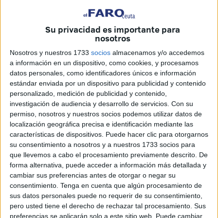
de septiembre, cuando cayó en Andorra. Aunque está el
asterisco de haber perdido su duelo copero contra el
Cieza, pero en un contexto táctico distinto. “
Es mejor
Su privacidad es importante para
nosotros
desde el punto de vista físico y para continuar la
dinámica positiva
”, ha comentado el entrenador
Nosotros y nuestros 1733
socios
almacenamos y/o accedemos
a información en un dispositivo, como cookies, y procesamos
cordobesista del incidente.
datos personales, como identificadores únicos e información
estándar enviada por un dispositivo para publicidad y contenido
El más valioso del equipo
personalizado, medición de publicidad y contenido,
investigación de audiencia y desarrollo de servicios.
Con su
permiso, nosotros y nuestros socios podemos utilizar datos de
localización geográfica precisa e identificación mediante las
características de dispositivos. Puede hacer clic para otorgarnos
su consentimiento a nosotros y a nuestros 1733 socios para
que llevemos a cabo el procesamiento previamente descrito. De
forma alternativa, puede acceder a información más detallada y
cambiar sus preferencias antes de otorgar o negar su
consentimiento.
Tenga en cuenta que algún procesamiento de
sus datos personales puede no requerir de su consentimiento,
pero usted tiene el derecho de rechazar tal procesamiento. Sus
preferencias se aplicarán solo a este sitio web. Puede cambiar