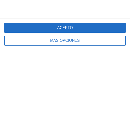
ACEPTO
MÁS OPCIONES
Jacobo González es probablemente el delantero más
dotado de todo el frente califal
. El ‘10’ verdiblanco se
está destapando como un jugador clave para el ataque de
los de Iván Ania.
Destaca por su capacidad y continuidad, titular indiscutible
en todo el curso. Además, suma tres goles, siendo el
segundo valor goleador tras Adrián Fuentes.
Iván Ania, el cerebro