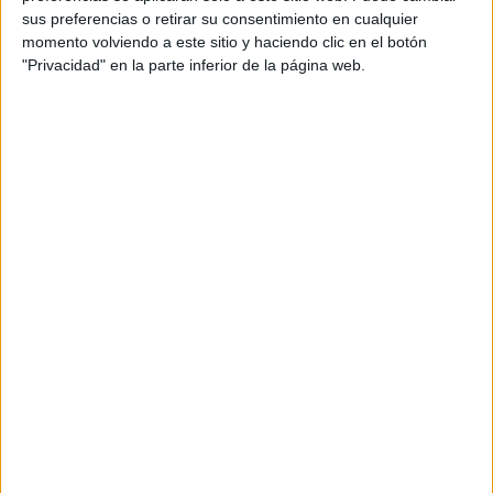
sus preferencias o retirar su consentimiento en cualquier
momento volviendo a este sitio y haciendo clic en el botón
"Privacidad" en la parte inferior de la página web.
A pesar de ello, el equipo califal sigue con su gran ritmo en
liga. Parte de ese éxito viene por una mayor solidez en la
zaga. Ese triunfo está íntimamente ligado con que
Rubén
Alves, central ex del Tenerife, esté teniendo
continuidad
.
Desde que empezó a coger ritmo el 21 de septiembre
contra el Racing de Santander, el
Córdoba tiene una lista