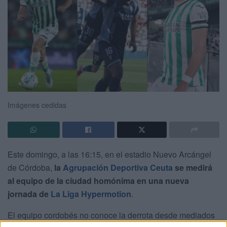
Imágenes cedidas
Este domingo, a las 16:15, en el estadio Nuevo Arcángel
de Córdoba,
la
Agrupación Deportiva Ceuta
se medirá
al equipo de la ciudad homónima en una nueva
jornada de
La Liga Hypermotion
.
El equipo cordobés no conoce la derrota desde mediados