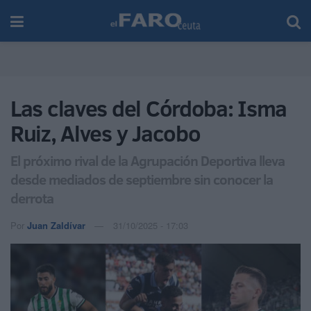
Las claves del Córdoba: Isma
Ruiz, Alves y Jacobo
El próximo rival de la Agrupación Deportiva lleva
desde mediados de septiembre sin conocer la
derrota
Por
Juan Zaldívar
31/10/2025 - 17:03